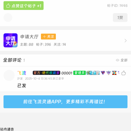

点赞这个帖子
+1
帖子ID: 1446
1
赞
申请大厅

关注

主题: 88 帖子: 396
关注:
14
全部评论
1

全部
飞流

官方·绝代收藏家
管理员
00001
沙发
2025-10-6 13:36:45
浙江金华
已发
前往飞流灵通APP，更多精彩不再错过！
站内通告