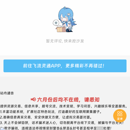
暂无评论, 快来抢沙发
前往飞流灵通APP，更多精彩不再错过！
站内通告
📢 六月份后均不在线，请悉知
提供资源交易、信息共享、靓号交流、技术变现、学习问答、兴趣娱乐等全面服务。
1.丰富功能系统，扩展社区特色玩法，打造最好的互联网聚集圈子。

2.准确信息真实交易，安全快捷又方便，让虚拟交易面对面。
菜单
3. 天上不会掉馅饼，话术骗术迷人心，切勿脱离平台线下交易，被骗与平台无关！
4. 欺诈骗钱，违规违法将视情受到警告&禁言&封号甚至检举至👮🏻‍♀️处理！