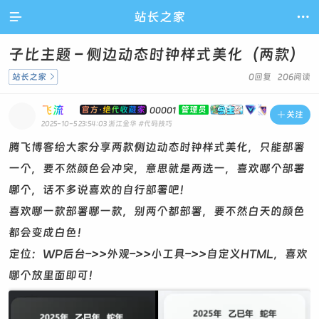

站长之家

子比主题 – 侧边动态时钟样式美化（两款）
站长之家

0回复 206阅读
飞流
官方·绝代收藏家
管理员
00001

关注
2025-10-5 23:54:03
浙江金华
#代码技巧
腾飞博客给大家分享两款侧边动态时钟样式美化，只能部署
一个，要不然颜色会冲突，意思就是两选一，喜欢哪个部署
哪个，话不多说喜欢的自行部署吧！
喜欢哪一款部署哪一款，别两个都部署，要不然白天的颜色
都会变成白色！
定位：WP后台–>>外观–>>小工具–>>自定义HTML，喜欢
哪个放里面即可！