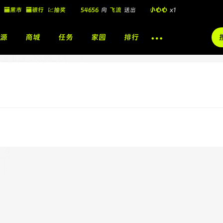
🏧黑市
🏧银行
💹抽奖
54656
向
飞流
送出
小心心
x1
飞流
向
北
送出
酷盖墨镜
x1
源
商城
任务
家园
排行
飞流
向
北
送出
酷盖墨镜
x1
🎁
飞流
向
北
送出
小心心
x1