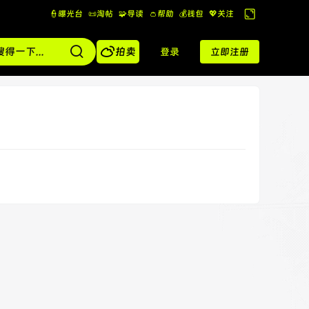
👮曝光台
📜淘帖
🧩导读
👛帮助
💰️钱包
💖关注
切
换

到
拍卖
登录
立即注册
宽
版