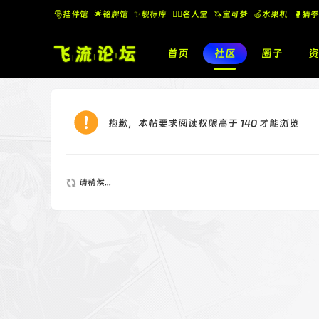
🎅挂件馆
🌟铭牌馆
✨️靓标库
🧚‍♂️名人堂
🦄宝可梦
🍎水果机
🥊猜拳
首页
社区
圈子
资
抱歉，本帖要求阅读权限高于 140 才能浏览
请稍候...