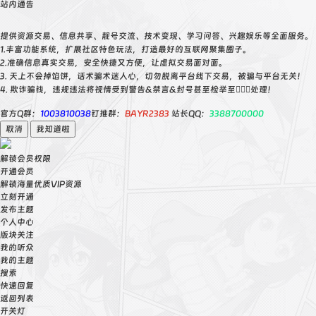
站内通告
提供资源交易、信息共享、靓号交流、技术变现、学习问答、兴趣娱乐等全面服务。
1.丰富功能系统，扩展社区特色玩法，打造最好的互联网聚集圈子。
2.准确信息真实交易，安全快捷又方便，让虚拟交易面对面。
3. 天上不会掉馅饼，话术骗术迷人心，切勿脱离平台线下交易，被骗与平台无关！
4. 欺诈骗钱，违规违法将视情受到警告&禁言&封号甚至检举至👮🏻‍♀️处理！
官方Q群：
1003810038
钉推群：
BAYR2383
站长QQ：
3388700000
取消
我知道啦
解锁会员权限
开通会员
解锁海量优质VIP资源
立刻开通
发布主题
个人中心
版块关注
我的听众
我的主题
搜索
快速回复
返回列表
开关灯