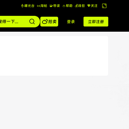
👮曝光台
📜淘帖
🧩导读
👛帮助
💰️钱包
💖关注
切
换

到
拍卖
登录
立即注册
宽
版