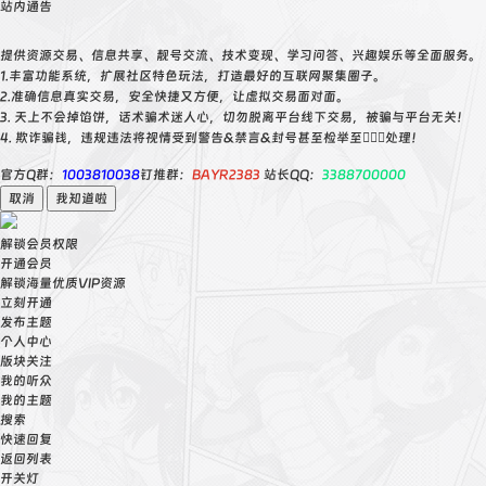
站内通告
提供资源交易、信息共享、靓号交流、技术变现、学习问答、兴趣娱乐等全面服务。
1.丰富功能系统，扩展社区特色玩法，打造最好的互联网聚集圈子。
2.准确信息真实交易，安全快捷又方便，让虚拟交易面对面。
3. 天上不会掉馅饼，话术骗术迷人心，切勿脱离平台线下交易，被骗与平台无关！
4. 欺诈骗钱，违规违法将视情受到警告&禁言&封号甚至检举至👮🏻‍♀️处理！
官方Q群：
1003810038
钉推群：
BAYR2383
站长QQ：
3388700000
取消
我知道啦
解锁会员权限
开通会员
解锁海量优质VIP资源
立刻开通
发布主题
个人中心
版块关注
我的听众
我的主题
搜索
快速回复
返回列表
开关灯