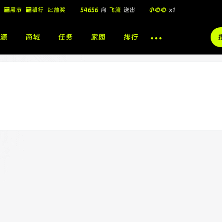
🏧黑市
🏧银行
💹抽奖
54656
向
飞流
送出
小心心
x1
飞流
向
北
送出
酷盖墨镜
x1
源
商城
任务
家园
排行
飞流
向
北
送出
酷盖墨镜
x1
🎁
飞流
向
北
送出
小心心
x1