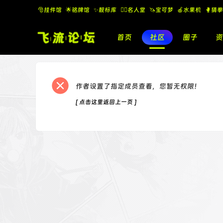
🎅挂件馆
🌟铭牌馆
✨️靓标库
🧚‍♂️名人堂
🦄宝可梦
🍎水果机
🥊猜拳
首页
社区
圈子
资
作者设置了指定成员查看，您暂无权限！
[ 点击这里返回上一页 ]