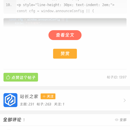
<p style="line-height: 30px; text-indent: 2em;">
const cfg = window.announceConfig || {
title: "公告通知",
items: [
{
查看全文
icon: "news",
title: "最新公告",
content: "本平台新增多项安全验证功能，建
赞赏
议您及时完善个人信息。"
},
{
icon: "update",

点赞这个帖子
帖子ID: 1397
title: "功能更新",
content: "新版移动端已上线，支持离线模式
和数据同步功能。"
站长之家

关注
}

],
这里的文本按照你的需求进行更改，其中 icon 为图标名称，
主题: 231 帖子: 263
关注:
1
noShowText: "一天内不再显示",
小白切勿随意修改，否则图标将无法正常显示。
laterText: "稍后提醒",
全部评论
1

全部
okText: "我知道了",
2.在需要弹窗公告的页面加上以下代码即可实现弹窗公告功
mainColor: "#3b82f6",