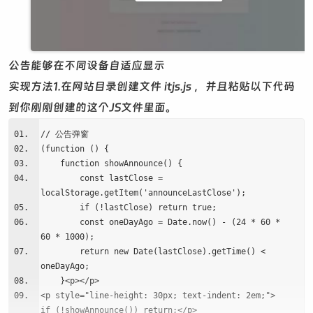
公告能够在不同设备自适应显示
实现方法1.在网站目录创建文件 itjs.js ，并且粘贴以下代码
到你刚刚创建的这个JS文件里面。
// 公告弹窗
(function () {
function showAnnounce() {
const lastClose =
localStorage.getItem('announceLastClose');
if (!lastClose) return true;
const oneDayAgo = Date.now() - (24 * 60 *
60 * 1000);
return new Date(lastClose).getTime() <
oneDayAgo;
}<p></p>
<p style="line-height: 30px; text-indent: 2em;">
if (!showAnnounce()) return;</p>