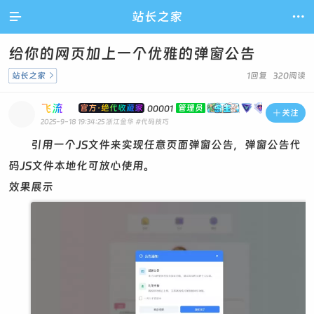

站长之家

给你的网页加上一个优雅的弹窗公告
站长之家

1回复 320阅读
飞流
官方·绝代收藏家
管理员
00001

关注
2025-9-18 19:34:25
浙江金华
#代码技巧
引用一个JS文件来实现任意页面弹窗公告，弹窗公告代
码JS文件本地化可放心使用。
效果展示