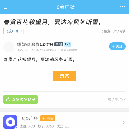

飞流广场

春赏百花秋望月，夏沐凉风冬听雪。
飞流广场

5回复 719阅读
缥缈孤鸿影
菜鸟
UID:1114

关注
2024-12-27 23:07:07
黑龙江哈尔滨
#闲聊灌水
春赏百花秋望月，夏沐凉风冬听雪。
赞赏

点赞这个帖子
帖子ID: 137
飞流广场

关注

主题: 500 帖子: 3753
关注:
25