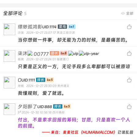
全部评论
5

全部
缥缈孤鸿影

菜鸟
UID:1114
沙发
2024-12-27 23:07:17
黑龙江哈尔滨
当你想做一件事，却无能为力的时候，是最痛苦的。
柒沐

00777
团长
板凳
2024-12-27 23:24:01
福建厦门
只要是正义的一方，无论手段多么卑鄙都可以被原谅
O

排长
UID:1111
地板
2024-12-27 23:30:09
贵州遵义
我懂规则，爱了就逃。
夕阳醉了

排长
UID:888
#
5
2024-12-30 10:56:18
四川绵阳
付出，不是索求回报的筹码；甘愿，只是喜欢一个人
的前提。
—— 来自：麦麦社区（HUMAIMAI.COM）
已读乱回