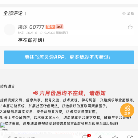
全部评论
1

全部
柒沐
00777

团长
沙发
2025-8-10 19:25:06
福建厦门
存在即神话！
前往飞流灵通APP，更多精彩不再错过！
站内通告
📢 六月份后均不在线，请悉知
提供资源交易、信息共享、靓号交流、技术变现、学习问答、兴趣娱乐等全面服务。
1.丰富功能系统，扩展社区特色玩法，打造最好的互联网聚集圈子。

2.准确信息真实交易，安全快捷又方便，让虚拟交易面对面。
菜单
3. 天上不会掉馅饼，话术骗术迷人心，切勿脱离平台线下交易，被骗与平台无关！
4. 欺诈骗钱，违规违法将视情受到警告&禁言&封号甚至检举至👮🏻‍♀️处理！
求打赏
官方Q群：
1003810038
钉推群：
BAYR2383
站长QQ：
3388700000
1