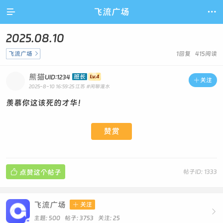

飞流广场

2025.08.10
飞流广场

1回复 415阅读
熊猫
班长
UID:1234

关注
2025-8-10 16:59:25
江苏
#闲聊灌水
羡慕你这该死的才华！
赞赏

点赞这个帖子
帖子ID: 1333
飞流广场

关注

主题: 500 帖子: 3753
关注:
25