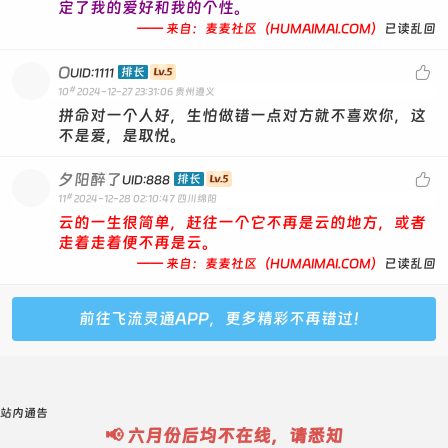
定了我的爱好和我的个性。
—— 来自：麦麦社区（HUMAIMAI.COM）
已读乱回
O

排长
UID:1111
#
10
2024-12-27 23:31:06
贵州遵义
拼命对一个人好，生怕做错一点对方就不喜欢你，这
不是爱，是取悦。
夕阳醉了

排长
UID:888
#
11
2024-12-28 02:10:47
四川绵阳
云的一生很简单，赶往一个它不再是云的地方，或者
走着走着便不再是云。
—— 来自：麦麦社区（HUMAIMAI.COM）
已读乱回
前往飞流灵通APP，更多精彩不再错过！
站内通告
📢 六月份后均不在线，请悉知