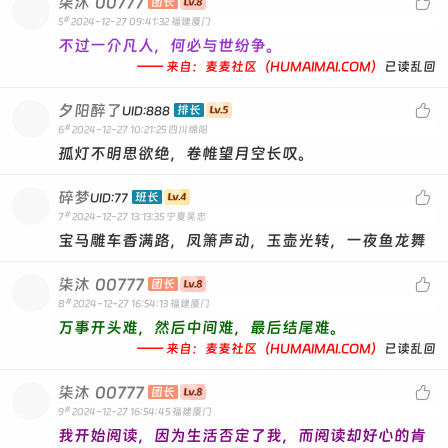
柒沐
00777

团长
#
5
2024-12-27 09:41:32
福建厦门
不过一介凡人，何必与世纷争。
—— 来自：麦麦社区（HUMAIMAI.COM）
已读乱回
夕阳醉了

排长
UID:888
#
6
2024-12-27 10:21:25
四川绵阳
孤灯不明思欲绝，卷帷望月空长叹。
碎梦

班长
UID:77
#
7
2024-12-27 13:13:35
宁夏吴忠
宝马雕车香满路，凤箫声动，玉壶光转，一夜鱼龙舞
柒沐
00777

团长
#
8
2024-12-27 16:54:13
福建厦门
万事开头难，然后中间难，最后结尾难。
—— 来自：麦麦社区（HUMAIMAI.COM）
已读乱回
柒沐
00777

团长
#
9
2024-12-27 16:54:45
福建厦门
我开始阅读，因为生活否定了我，而阅读却好心的肯