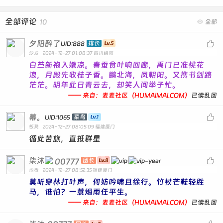
全部评论
10

全部
夕阳醉了

排长
UID:888
沙发
2024-12-27 01:08:37
四川绵阳
白苎新袍入嫩凉。春蚕食叶响回廊，禹门已准桃花
浪，月殿先收桂子香。鹏北海，凤朝阳。又携书剑路
茫茫。明年此日青云去，却笑人间举子忙。
—— 来自：麦麦社区（HUMAIMAI.COM）
已读乱回
幕。

菜鸟
UID:1065
板凳
2024-12-27 08:05:09
福建厦门
循此苦旅，直抵群星
柒沐

00777
团长
地板
2024-12-27 08:52:35
福建厦门
莫听穿林打叶声，何妨吟啸且徐行。竹杖芒鞋轻胜
马，谁怕？一蓑烟雨任平生。
—— 来自：麦麦社区（HUMAIMAI.COM）
已读乱回