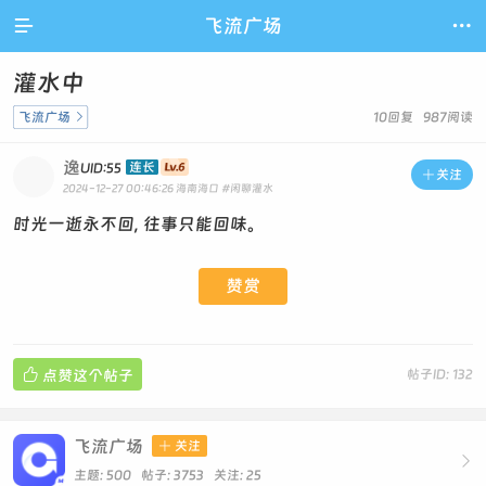

飞流广场

灌水中
飞流广场

10回复 987阅读
逸
连长
UID:55

关注
2024-12-27 00:46:26
海南海口
#闲聊灌水
时光一逝永不回, 往事只能回味。
赞赏

点赞这个帖子
帖子ID: 132
飞流广场

关注

主题: 500 帖子: 3753
关注:
25