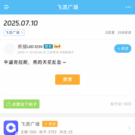

飞流广场

2025.07.10
飞流广场

0回复 358阅读
熊猫
班长
UID:1234

关注
2025-7-10 06:54:37
江苏常州
#闲聊灌水
牛逼克拉斯，秀的天花乱坠 ~
赞赏

点赞这个帖子
帖子ID: 1303
飞流广场

关注

主题: 500 帖子: 3753
关注:
25