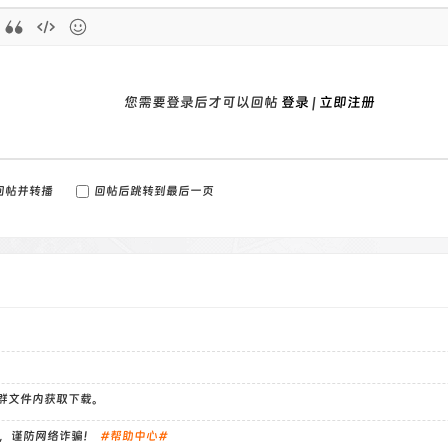
您需要登录后才可以回帖
登录
|
立即注册
回帖并转播
回帖后跳转到最后一页
）群文件内获取下载。
，谨防网络诈骗！
#帮助中心#