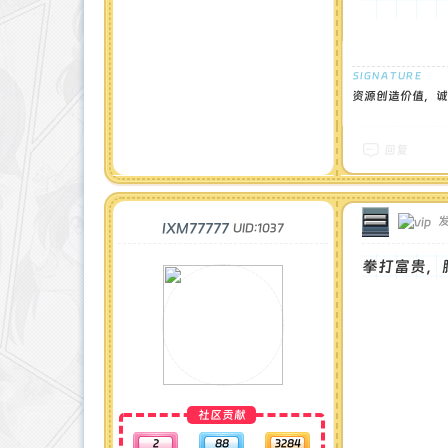
资源创造价值，诚
回复
发
IXM77777
UID:1037
拳打富贵，
社区贡献
2
88
3284