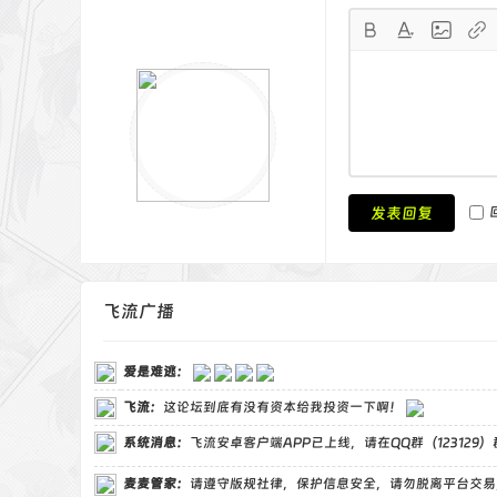
发表回复
飞流广播
爱是难逃
：
飞流
：
这论坛到底有没有资本给我投资一下啊！
系统消息：
飞流安卓客户端APP已上线，请在QQ群（123129
麦麦管家
：
请遵守版规社律，保护信息安全，请勿脱离平台交易