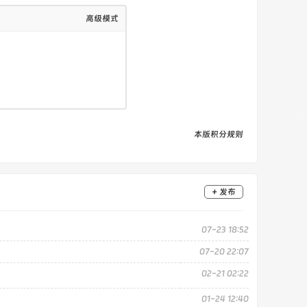
高级模式
本版积分规则
+ 发布
07-23 18:52
07-20 22:07
02-21 02:22
01-24 12:40