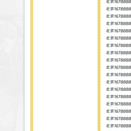
北京1678888
北京1678888
北京1678888
北京1678888
北京1678888
北京1678888
北京1678888
北京1678888
北京1678888
北京1678888
北京1678888
北京1678888
北京1678888
北京1678888
北京1678888
北京1678888
北京1678888
北京1678888