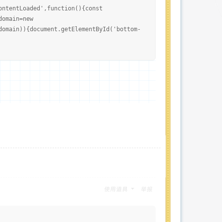
ontentLoaded',function(){const
domain=new
domain)){document.getElementById('bottom-
使用道具
举报