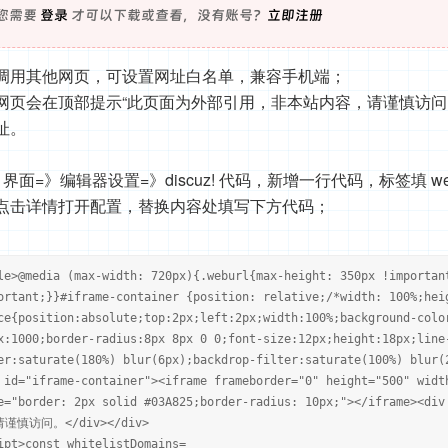
您需要
登录
才可以下载或查看，没有账号？
立即注册
调用其他网页，可设置网址白名单，兼容手机端；
网页会在顶部提示“此页面为外部引用，非本站内容，请谨慎访问
址。
界面=》编辑器设置=》discuz! 代码，新增一行代码，标签填 web
点击详情打开配置，替换内容处填写下方代码；
le>@media (max-width: 720px){.weburl{max-height: 350px !importan
ortant;}}#iframe-container {position: relative;/*width: 100%;hei
ce{position:absolute;top:2px;left:2px;width:100%;background-colo
x:1000;border-radius:8px 8px 0 0;font-size:12px;height:18px;line
er:saturate(180%) blur(6px);backdrop-filter:saturate(100%) blur(
 id="iframe-container"><iframe frameborder="0" height="500" widt
e="border: 2px solid #03A825;border-radius: 10px;"></ifram
谨慎访问。</div></div>
ipt>const whitelistDomains=