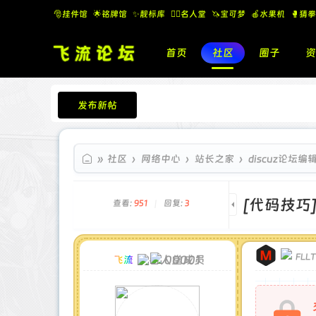
🎅挂件馆
🌟铭牌馆
✨️靓标库
🧚‍♂️名人堂
🦄宝可梦
🍎水果机
🥊猜拳
首页
社区
圈子
资
发布新帖
飞流论坛
»
社区
›
网络中心
›
站长之家
›
discuz论坛
[代码技巧
查看:
951
|
回复:
3
FLL
00001
飞流