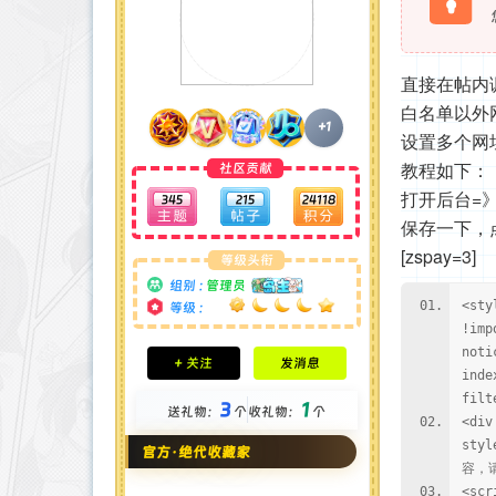
直接在帖内
白名单以外
+1
设置多个网
教程如下：
社区贡献
打开后台=》
345
215
24118
保存一下，
[zspay=3]
等级头衔
组别 :
管理员
<sty
等级 :
!imp
积分成就
noti
+ 关注
发消息
钻石 : 185 颗
inde
贡献 : 14106 点
filt
3
1
送礼物：
个
收礼物：
个
金币 : 4 枚
<div
在线时间 : 1951 小时
styl
官方·绝代收藏家
注册时间 : 2024-11-22
容，请
最后登录 : 2026-8-4
<scr