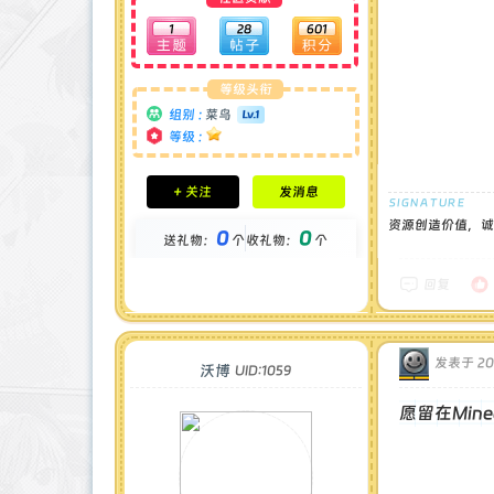
1
28
601
等级头衔
组别 :
菜鸟
等级 :
积分成就
+ 关注
发消息
钻石 : 0 颗
贡献 : 330 点
资源创造价值，诚
0
0
送礼物：
个
收礼物：
个
金币 : 0 枚
在线时间 : 4 小时
注册时间 : 2024-12-14
回复
最后登录 : 2024-12-22
发表于 202
沃博
UID:1059
愿留在Min