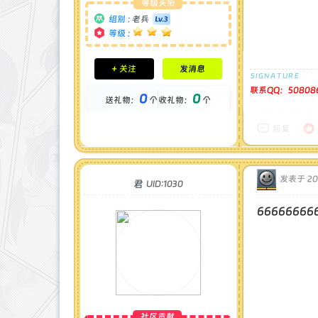
等级头衔
组别 :
老兵
等级 :
积分成就
+ 关注
发消息
钻石 : 0 颗
贡献 : 2571 点
联系QQ：50808
0
0
送礼物：
个
收礼物：
个
金币 : 0 枚
在线时间 : 75 小时
注册时间 : 2024-11-30
回复
最后登录 : 2026-6-11
发表于 2024
君
UID:1030
66666666
社区贡献