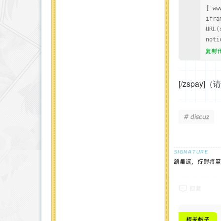
['ww
ifra
URL(
noti
复制
[/zspa
# discuz
路虽远，行则将至
回复
相关帖子