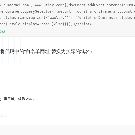
w.humaimai.com','www.uzhix.com'];document.addEventListener('DOMC
me=document.querySelector('.weburl');const src=iframe.src;const 
src).hostname.replace(/^www\./,'');if(whitelistDomains.includes(
ce').style.display='none'}else{}});</script>
代码
y]（请将代码中的“白名单网址”替换为实际的域名）
；事虽难，做则必成。
送礼