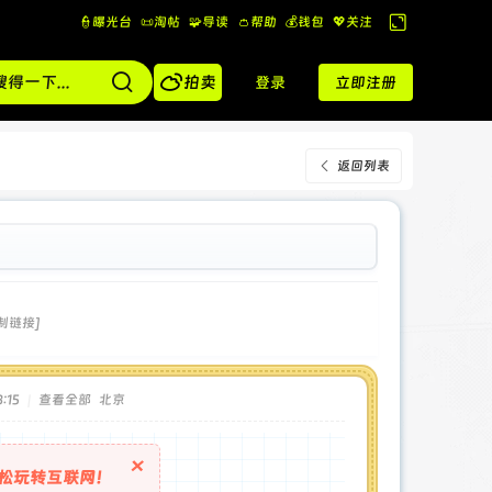
👮曝光台
📜淘帖
🧩导读
👛帮助
💰️钱包
💖关注
切
换

到
拍卖
登录
立即注册
宽
版
返回列表
制链接]
:15
|
查看全部
北京
×
松玩转互联网！