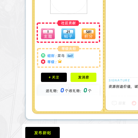
社区贡献
1
21
581
等级头衔
组别 :
菜鸟
等级 :
积分成就
+ 关注
发消息
钻石 : 0 颗
贡献 : 355 点
资源创造价值，诚
0
0
送礼物：
个
收礼物：
个
金币 : 0 枚
在线时间 : 6 小时
注册时间 : 2024-12-18
回复
最后登录 : 2025-3-19
发布新帖