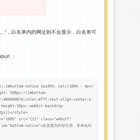
。”，白名单内的网址则不会显示，白名单可
url ；
t;;}#bottom-notice {width: calc(100% - 4px)
ght: 500px;*/}#bottom-
r:#0000007d;color:#fff;text-align:center;z-
-height:18px;-webkit-backdrop-
2px)}</style>
h="100%" src="{1}" class="weburl"
e><div id="bottom-notice">此页面为外部引用，非本站内