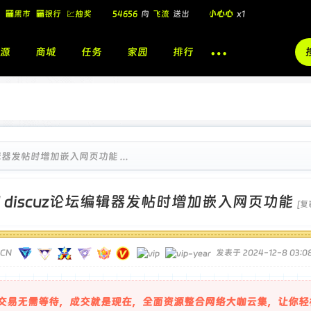
🏧黑市
🏧银行
💹抽奖
飞流
向
北
送出
酷盖墨镜
x1
飞流
向
北
送出
酷盖墨镜
x1
源
商城
任务
家园
排行
🎁
飞流
向
北
送出
小心心
x1
编辑器发帖时增加嵌入网页功能 ...
]
discuz论坛编辑器发帖时增加嵌入网页功能
[复
TCN
发表于 2024-12-8 03:08
交易无需等待，成交就是现在，全面资源整合网络大咖云集，让你轻