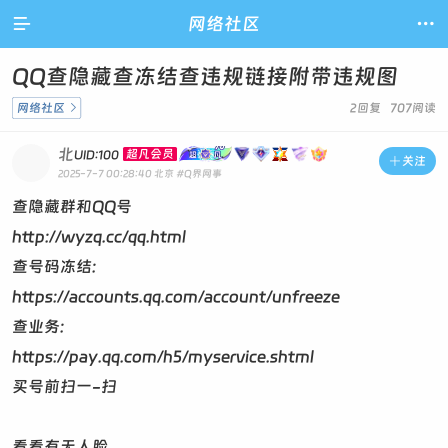

网络社区

QQ查隐藏查冻结查违规链接附带违规图
网络社区

2回复 707阅读
北
超凡会员
UID:100

关注
2025-7-7 00:28:40
北京
#Q界网事
查隐藏群和QQ号
http://wyzq.cc/qq.html
查号码冻结:
https://accounts.qq.com/account/unfreeze
查业务:
https://pay.qq.com/h5/myservice.shtml
买号前扫一-扫
看看有无人脸