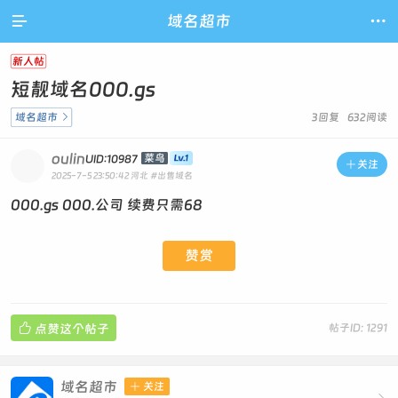

域名超市

新人帖
短靓域名000.gs
域名超市

3回复 632阅读
oulin
菜鸟
UID:10987

关注
2025-7-5 23:50:42
河北
#出售域名
000.gs 000.公司 续费只需68
赞赏

点赞这个帖子
帖子ID: 1291
域名超市

关注