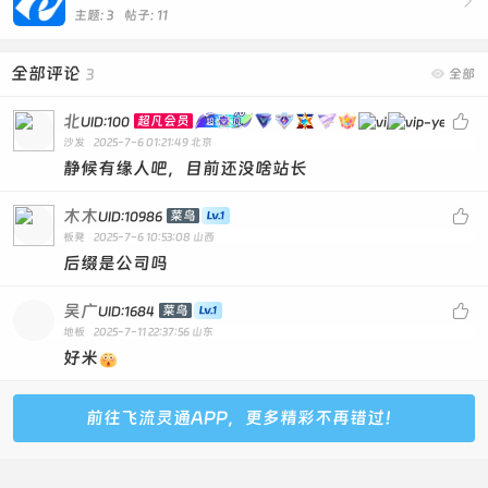

主题: 3 帖子: 11
全部评论
3

全部
北

超凡会员
UID:100
沙发
2025-7-6 01:21:49
北京
静候有缘人吧，目前还没啥站长
木木

菜鸟
UID:10986
板凳
2025-7-6 10:53:08
山西
后缀是公司吗
吴广

菜鸟
UID:1684
地板
2025-7-11 22:37:56
山东
好米
前往飞流灵通APP，更多精彩不再错过！