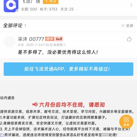
飞流广场

关注

主题: 500 帖子: 3753
关注:
25
全部评论
1

全部
柒沐
00777

团长
沙发
2025-7-3 07:33:32
福建厦门
差不多得了，没必要优秀得这么惊人！
前往飞流灵通APP，更多精彩不再错过！
站内通告
📢 六月份后均不在线，请悉知
提供资源交易、信息共享、靓号交流、技术变现、学习问答、兴趣娱乐等全面服务。
1.丰富功能系统，扩展社区特色玩法，打造最好的互联网聚集圈子。

2.准确信息真实交易，安全快捷又方便，让虚拟交易面对面。
菜单
3. 天上不会掉馅饼，话术骗术迷人心，切勿脱离平台线下交易，被骗与平台无关！
4. 欺诈骗钱，违规违法将视情受到警告&禁言&封号甚至检举至👮🏻‍♀️处理！