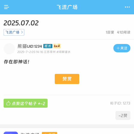

飞流广场

2025.07.02
飞流广场

1回复 410阅读
熊猫
班长
UID:1234

关注
2025-7-2 05:14:16
江苏常州
#闲聊灌水
存在即神话！
赞赏

点赞这个帖子
+-2
帖子ID: 1273
-2
赞