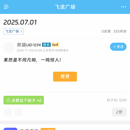

飞流广场

2025.07.01
飞流广场

0回复 355阅读
熊猫
班长
UID:1234

关注
2025-7-1 05:21:48
江苏常州
#闲聊灌水
果然是不同凡响，一鸣惊人！
赞赏

点赞这个帖子
+2
帖子ID: 1269
2
赞