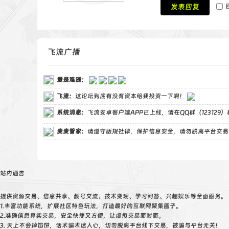
发表回复
飞流广播
爱是难逃
：
飞流
：
这论坛到底有没有资本给我投资一下啊！
系统消息：
飞流安卓客户端APP已上线，请在QQ群（123129
麦麦管家
：
请遵守版规社律，保护信息安全，请勿脱离平台交易
站内通告
提供资源交易、信息共享、靓号交流、技术变现、学习问答、兴趣娱乐等全面服务。
1.丰富功能系统，扩展社区特色玩法，打造最好的互联网聚集圈子。
2.准确信息真实交易，安全快捷又方便，让虚拟交易面对面。
3. 天上不会掉馅饼，话术骗术迷人心，切勿脱离平台线下交易，被骗与平台无关！