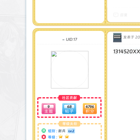
回复
发表于 202
-
UID:17
1314520
社区贡献
9
68
4796
等级头衔
组别 :
新兵
等级 :