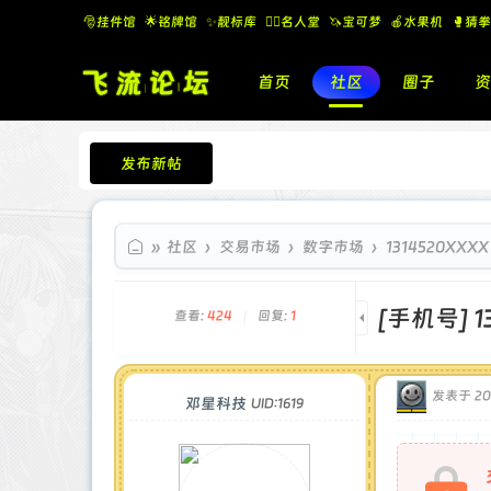
🎅挂件馆
🌟铭牌馆
✨️靓标库
🧚‍♂️名人堂
🦄宝可梦
🍎水果机
🥊猜拳
首页
社区
圈子
资
发布新帖
飞流论坛
»
社区
›
交易市场
›
数字市场
›
1314520XX
[手机号]
1
查看:
424
|
回复:
1
发表于 202
邓星科技
UID:1619