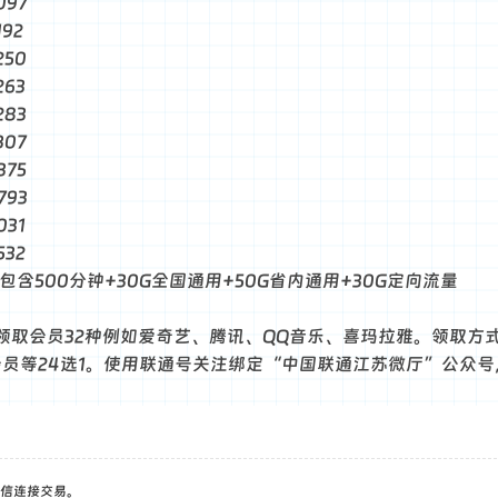
097
192
250
263
283
307
375
793
031
532
包含500分钟+30G全国通用+50G省内通用+30G定向流量
领取会员32种例如爱奇艺、腾讯、QQ音乐、喜玛拉雅。领取方
会员等24选1。使用联通号关注绑定“中国联通江苏微厅”公众
信连接交易。