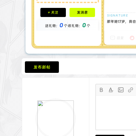
积分成就
+ 关注
发消息
钻石 : 0 颗
贡献 : 3236 点
那年她17岁，我也
0
0
送礼物：
个
收礼物：
个
金币 : 0 枚
在线时间 : 34 小时
注册时间 : 2024-11-30
回复
最后登录 : 2025-9-6
发布新帖