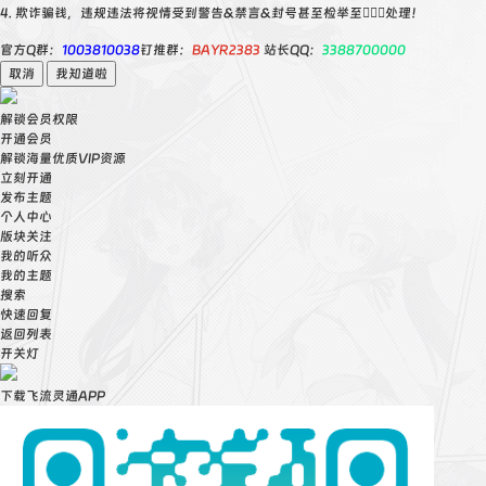
4. 欺诈骗钱，违规违法将视情受到警告&禁言&封号甚至检举至👮🏻‍♀️处理！
官方Q群：
1003810038
钉推群：
BAYR2383
站长QQ：
3388700000
取消
我知道啦
解锁会员权限
开通会员
解锁海量优质VIP资源
立刻开通
发布主题
个人中心
版块关注
我的听众
我的主题
搜索
快速回复
返回列表
开关灯
下载飞流灵通APP