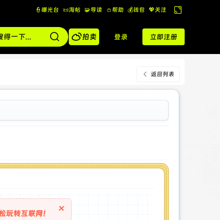
👮曝光台
📜淘帖
🧩导读
👛帮助
💰️钱包
💖关注
切
换

到
拍卖
登录
立即注册
宽
版
返回列表
×
松玩转互联网！