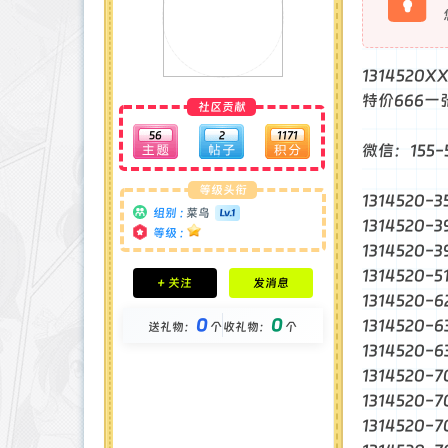
1314520
特价666一
社区贡献
56
2
1171
微信：155-5
等级头衔
1314520-3
组别 :
菜鸟
1314520-3
等级 :
1314520-3
积分成就
1314520-5
+ 关注
发消息
钻石 : 0 颗
1314520-6
贡献 : 595 点
0
0
1314520-6
送礼物：
个
收礼物：
个
金币 : 0 枚
在线时间 : 18 小时
1314520-6
注册时间 : 2025-4-19
1314520-7
最后登录 : 2025-12-27
1314520-7
1314520-7