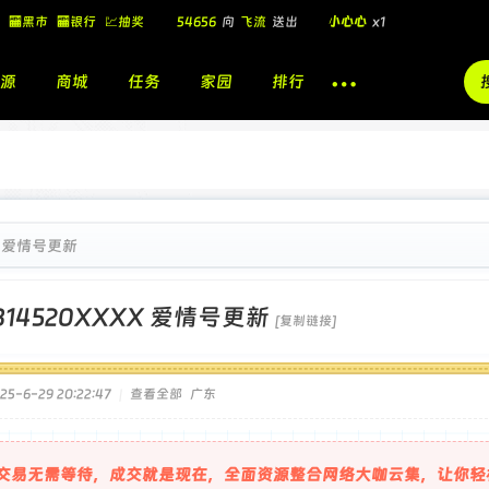
🏧黑市
🏧银行
💹抽奖
54656
向
飞流
送出
小心心
x1
飞流
向
北
送出
酷盖墨镜
x1
源
商城
任务
家园
排行
飞流
向
北
送出
酷盖墨镜
x1
🎁
飞流
向
北
送出
小心心
x1
XX 爱情号更新
314520XXXX 爱情号更新
[复制链接]
5-6-29 20:22:47
|
查看全部
广东
交易无需等待，成交就是现在，全面资源整合网络大咖云集，让你轻