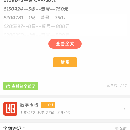
6109246--普号--750元
6150424--5级--普号--750元
6204781--1级--普号--750元
6205297--0级--普号--800元
6208350--1级--普号--800元
6214760--1级--普号--750元
查看全文
6243710--5级--普号--750元
6254984--1级--普号--750元
赞赏
6265845--1级--普号--750元 回旋开
6294284 普号 1级750元 294284假山 递减

点赞这个帖子
帖子ID: 1257
6309943--1级--普号--750元
6341710--普号--750元
6363826--普号--0级--1650元 ABAB开
数字市场

关注

6384136--5级--普号--750元
主题: 457 帖子: 2188
关注:
26
6398458--1级--普号--750元
全部评论
1

全部