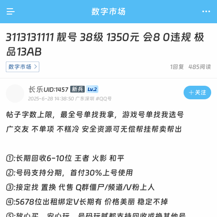

数字市场

3113131111 靓号 38级 1350元 会8 0违规 极
品13AB
数字市场

1回复 485阅读
长乐
新兵
UID:1457

关注
2025-6-28 14:38:50
广东深圳
#QQ号
帖子字数上限，最全号单找我拿，游戏号单找我选号
广交友 不单项 不糕冷 安全资源可无偿帮挂帮卖帮出
①:长期回收6-10位 王者 火影 和平
②:号码支持分期，首付30%上号使用
③:接定找 置换 代售 Q群僵尸/频道/V粉上人
④:5678位出租绑定V长期有 价格美丽 稳定不掉
⑤:放心买，安心玩，号码玩腻都支持回收或换其他号