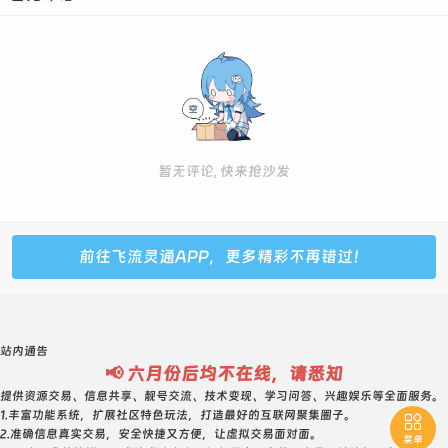
6403374--1级--普号--750元
6452667--0级--普号--750元
6457843--6级--普号--750元
6470578--普号--750元
6480915--1级--普号--750元
6489568--1级--普号--750元
暂无评论, 快来抢沙发
6514881--5级--普号--750元 内对子
6538661--0级--普号--800元
6575142--5级--普号--750元
前往飞流灵通APP，更多精彩不再错过！
6575673--5级--普号--850元
6585726 普号 2级 588元 内回旋 首社
6589570--5级--普号--800元
站内通告
6597344--0级--普号--750元 对子尾
📢 六月份后均不在线，请悉知
6632534--普号--750元 对子开
提供资源交易、信息共享、靓号交流、技术变现、学习问答、兴趣娱乐等全面服务。
1.丰富功能系统，扩展社区特色玩法，打造最好的互联网聚集圈子。

6639240--1级--普号--750元 对子开
2.准确信息真实交易，安全快捷又方便，让虚拟交易面对面。
菜单