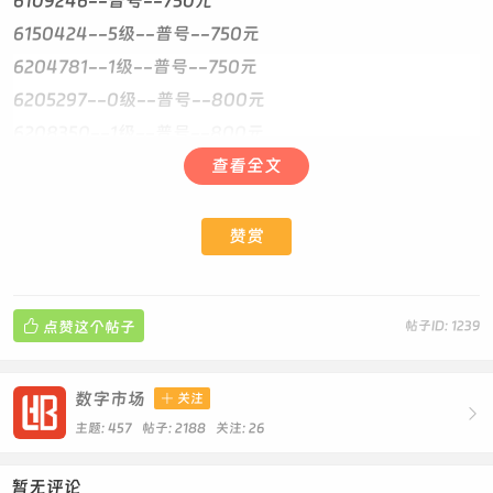
6109246--普号--750元
6150424--5级--普号--750元
6204781--1级--普号--750元
6205297--0级--普号--800元
6208350--1级--普号--800元
6214760--1级--普号--750元
查看全文
6243710--5级--普号--750元
6254984--1级--普号--750元
赞赏
6265845--1级--普号--750元 回旋开
6294284 普号 1级750元 294284假山 递减

点赞这个帖子
帖子ID: 1239
6309943--1级--普号--750元
6341710--普号--750元
6363826--普号--0级--1650元 ABAB开
数字市场

关注

6384136--5级--普号--750元
主题: 457 帖子: 2188
关注:
26
6398458--1级--普号--750元
暂无评论