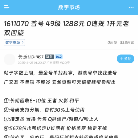

数字市场

1611070 普号 49级 1288元 0违规 1开元老
双回旋
数字市场

0回复 338阅读
长乐
新兵
UID:1457

关注
2025-6-25 14:20:17
广东深圳
#QQ号
帖子字数上限，最全号单找我拿，游戏号单找我选号
广交友 不单项 不糕冷 安全资源可无偿帮挂帮卖帮出
①:长期回收6-10位 王者 火影 和平
②:号码支持分期，首付30%上号使用
③:接定找 置换 代售 Q群僵尸/频道/V粉上人
④:5678位出租绑定V长期有 价格美丽 稳定不掉
⑤:放心买，安心玩，号码玩腻都支持回收或换其他号