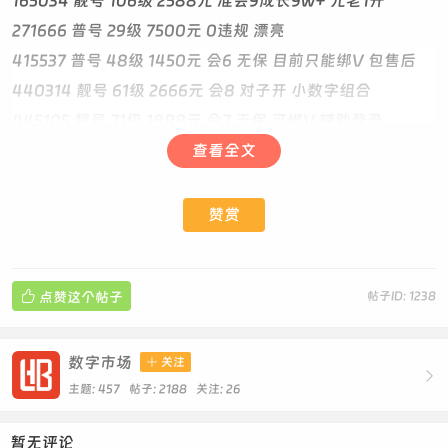
165034 靓号 106级 2588元 准会9成长9w+ 元老1开
271666 普号 29级 7500元 0违规 漂亮
415537 普号 48级 1450元 会6 无保 目前只能绑V 包售后
440314 靓号 61级 2666元 会8 对子开 小数字组合
445105 靓号 71级 1888元 会7 无保 可绑V 辅助登录
449115 靓号 86级 4300元 会8 AABCCD 双对子
查看全文
482846 靓号 97级 2900元 会8 全偶数 48284大回旋
505748 普号 22级 2888元 回旋开
赞赏
535469 普号 44级 1588元 会4 5354递增开 无保 目前只能
绑V 包售后

点赞这个帖子
帖子ID: 1238
546055 普号 42级 2550元 会6 首尾呼应 尾对子
573437 靓号 77级 3400元 会6 0违规 73437大回旋
573892 普号 24级 2666元 0违规
数字市场

关注

598939 普号 8级 4188元 棍子类型 回旋
主题: 457 帖子: 2188
关注:
26
623458 普号 40级 6300元 圆润内4顺
暂无评论