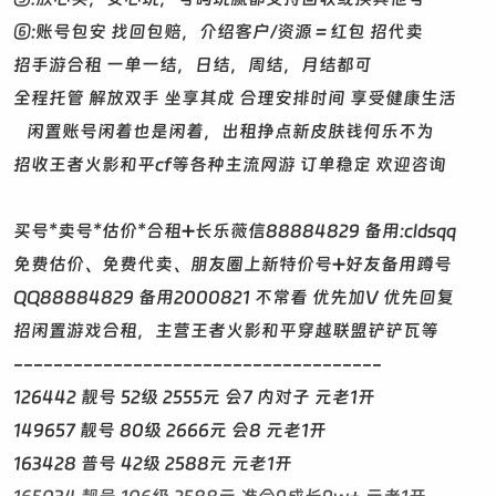
⑥:账号包安 找回包赔，介绍客户/资源＝红包 招代卖
招手游合租 一单一结，日结，周结，月结都可
全程托管 解放双手 坐享其成 合理安排时间 享受健康生活
闲置账号闲着也是闲着，出租挣点新皮肤钱何乐不为
招收王者火影和平cf等各种主流网游 订单稳定 欢迎咨询
买号*卖号*估价*合租➕长乐薇信88884829 备用:cldsqq
免费估价、免费代卖、朋友圈上新特价号➕好友备用蹲号
QQ88884829 备用2000821 不常看 优先加V 优先回复
招闲置游戏合租，主营王者火影和平穿越联盟铲铲瓦等
-------------------------------------
126442 靓号 52级 2555元 会7 内对子 元老1开
149657 靓号 80级 2666元 会8 元老1开
163428 普号 42级 2588元 元老1开