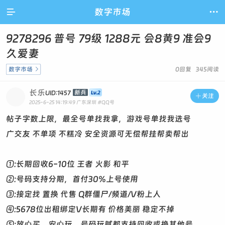

数字市场

9278296 普号 79级 1288元 会8黄9 准会9
久爱妻
数字市场

0回复 345阅读
长乐
新兵
UID:1457

关注
2025-6-25 14:19:49
广东深圳
#QQ号
帖子字数上限，最全号单找我拿，游戏号单找我选号
广交友 不单项 不糕冷 安全资源可无偿帮挂帮卖帮出
①:长期回收6-10位 王者 火影 和平
②:号码支持分期，首付30%上号使用
③:接定找 置换 代售 Q群僵尸/频道/V粉上人
④:5678位出租绑定V长期有 价格美丽 稳定不掉
⑤:放心买，安心玩，号码玩腻都支持回收或换其他号