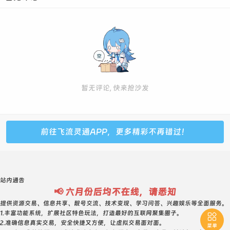
631734 普号 47级 1450元 无保 目前只能绑V 包售后
657795 普号 45级 1550元 无保 目前只能绑V 包售后
657857 普号 77级 4800元 假山类型 5678组合
668474 普号 6级 3200元 对子开 回旋尾
669249 普号 40级 2700元 66对子开
735416 靓号 119级 3400元 会10黄9绿8红6 准双冠
暂无评论, 快来抢沙发
737808 普号 62级 5300元 会7 极品双回旋
749293 靓号 100级 3588元 会10黄10腾7 买断靓 递增尾巴
业务累计10年左右
前往飞流灵通APP，更多精彩不再错过！
828542 靓号 皇冠 4050元 会9黄8绿8音6 回旋开 8285递
增
837278 靓号 皇冠 4600元 会9绿8黄7蓝6 洛克王国VIP理
站内通告
论永久 3727递减
📢 六月份后均不在线，请悉知
852251 普号 三太 4100元 回旋5225
提供资源交易、信息共享、靓号交流、技术变现、学习问答、兴趣娱乐等全面服务。
1.丰富功能系统，扩展社区特色玩法，打造最好的互联网聚集圈子。

885446 靓号 三太 5100元 会8黄4 买断靓AABCCD
2.准确信息真实交易，安全快捷又方便，让虚拟交易面对面。
菜单