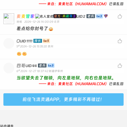
—— 来自：麦麦社区（HUMAIMAI.COM）
已读乱回
麦麦管家

官方·典藏尊主
老兵
UID:2
地板
2024-12-26 14:00:09
北京
差点给你封号了
O

排长
UID:1111
#
5
2024-12-26 15:35:20
贵州
四哥

老兵
UID:44
#
6
2024-12-27 18:37:42
新疆伊犁州
当欲望失去了枷锁，向左是地狱，向右也是地狱。
—— 来自：麦麦社区（HUMAIMAI.COM）
已读乱回
前往飞流灵通APP，更多精彩不再错过！
站内通告