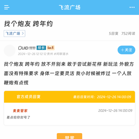

飞流广场

找个炮友 跨年约
飞流广场

5回复 752阅读
O
排长
UID:1111

关注
2024-12-26 12:12:12
贵州
#闲聊灌水
找个炮友 跨年约 放不开别来 敢于尝试新花样 新玩法 外貌方
面没有特殊要求 身体一定要灵活 我小时候被炸过 一个人放
鞭炮有点慌
官方成员回复
最后回复时间：2024-12-26 14:00:09
麦麦管家
2024-12-26 14:00:09
差点给你封号了
赞赏