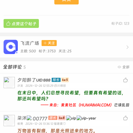

点赞这个帖子
帖子ID: 123
飞流广场

关注

主题: 500 帖子: 3753
关注:
25
全部评论
5

全部
夕阳醉了

排长
UID:888
沙发
2024-12-26 12:55:29
四川绵阳
在末日中，人们总想寻找希望，但要真有希望的话，
那还叫希望吗？
—— 来自：麦麦社区（HUMAIMAI.COM）
已读乱回
柒沐

00777
团长
板凳
2024-12-26 13:36:12
福建厦门
万物皆有裂痕，那是光照进来的地方。