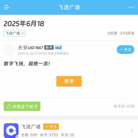

飞流广场

2025年6月18
飞流广场

0回复 370阅读
长安
新兵
UID:1667

关注
2025-6-18 17:03:49
天津
#闲聊灌水
数字飞扬，超绝一流！
赞赏

点赞这个帖子
帖子ID: 1218
飞流广场

关注

主题: 500 帖子: 3753
关注:
25