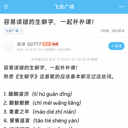

飞流广场

容易读错的生僻字，一起补补课！
飞流广场

7回复 881阅读
柒沐
00777
团长

关注
2024-12-26 10:17:47
福建厦门
#吃瓜爆料
本帖最后由 柒沐 于 2024-12-26 10:19 编辑
容易读错的生僻字，一起补补课！
熟悉《生僻字》这首歌的应该基本都见过这些词。
1. 醍醐灌顶（tí hú guàn dǐng）
​2. 魑魅魍魉（chī mèi wǎng liǎng）
​3. 耄耋之年（mào dié zhī nián）
​4. 饕餮盛宴（tāo tiè shèng yàn）