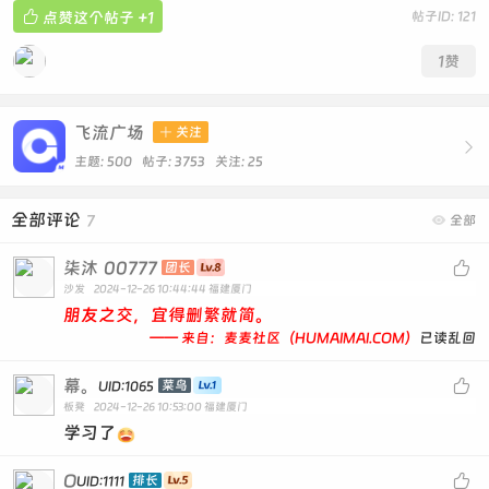

点赞这个帖子
+1
帖子ID: 121
1
赞
飞流广场

关注

主题: 500 帖子: 3753
关注:
25
全部评论
7

全部
柒沐
00777

团长
沙发
2024-12-26 10:44:44
福建厦门
朋友之交，宜得删繁就简。
—— 来自：麦麦社区（HUMAIMAI.COM）
已读乱回
幕。

菜鸟
UID:1065
板凳
2024-12-26 10:53:00
福建厦门
学习了
O

排长
UID:1111