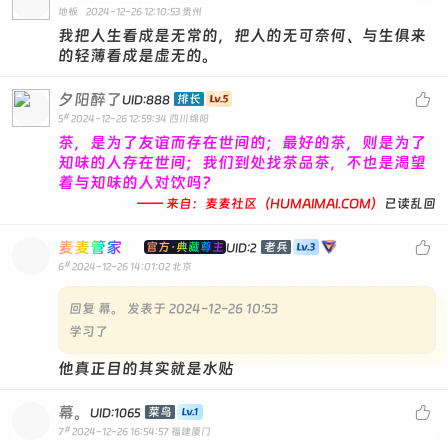
地板
2024-12-26 12:10:53
贵州
我把人生看成是无常的，把人的无可奈何、与生俱来
的轻薄看成是虚无的。
夕阳醉了

排长
UID:888
#
5
2024-12-26 12:59:34
四川绵阳
茶，是为了友谊而存在世间的；最好的茶，则是为了
知味的人存在世间；我们到处找茶品茶，不也是渴望
着与知味的人对饮吗？
—— 来自：麦麦社区（HUMAIMAI.COM）
已读乱回
麦麦管家

官方·典藏尊主
老兵
UID:2
#
6
2024-12-26 14:01:02
北京
回复
幕。 发表于 2024-12-26 10:53
学习了
他真正目的其实就是水贴
幕。

菜鸟
UID:1065
#
7
2024-12-26 16:54:57
福建厦门