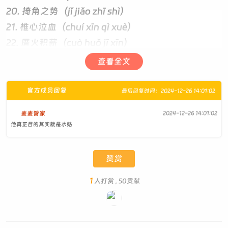
​20. 掎角之势（jǐ jiǎo zhī shì）
​21. 椎心泣血（chuí xīn qì xuè）
​22. 厝火积薪（cuò huǒ jī xīn）
​23. 饮鸩止渴（yǐn zhèn zhǐ kě）
查看全文
​24. 箪食瓢饮（dān sì piáo yǐn）
​25. 郢书燕说（yǐng shū yān shuō）
官方成员回复
最后回复时间：2024-12-26 14:01:02
麦麦管家
2024-12-26 14:01:02
他真正目的其实就是水贴
赞赏
1
人打赏 , 50贡献