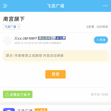

飞流广场

南宫旗下
飞流广场

0回复 302阅读
Xxx.
禁止访问
UID:10817

关注
2025-6-14 04:27:47
四川宜宾
#闲聊灌水
提示:
作者被禁止或删除 内容自动屏蔽
赞赏

点赞这个帖子
帖子ID: 1206
飞流广场

关注