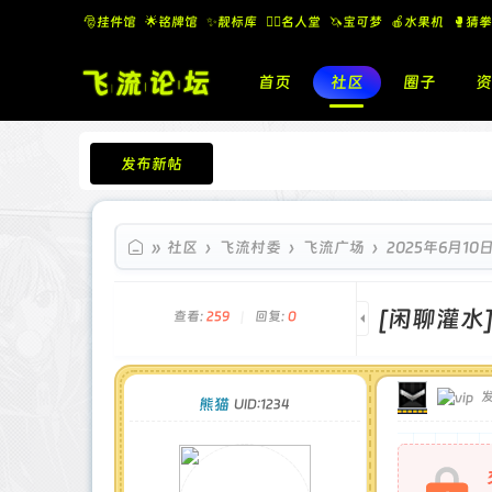
🎅挂件馆
🌟铭牌馆
✨️靓标库
🧚‍♂️名人堂
🦄宝可梦
🍎水果机
🥊猜拳
首页
社区
圈子
资
发布新帖
飞流论坛
»
社区
›
飞流村委
›
飞流广场
›
2025年6月10
[闲聊灌水
查看:
259
|
回复:
0
发
熊猫
UID:1234