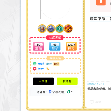
墙都不服，
社区贡献
80
43
12271
等级头衔
组别 :
班长
等级 :
积分成就
+ 关注
发消息
钻石 : 1 颗
贡献 : 21827 点
资源创造价值，诚
0
0
送礼物：
个
收礼物：
个
金币 : 0 枚
在线时间 : 51 小时
注册时间 : 2025-1-1
回复
最后登录 : 2026-7-7