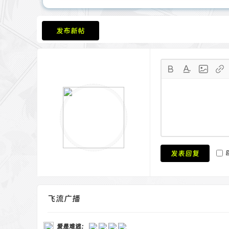
发布新帖
发表回复
飞流广播
爱是难逃
：