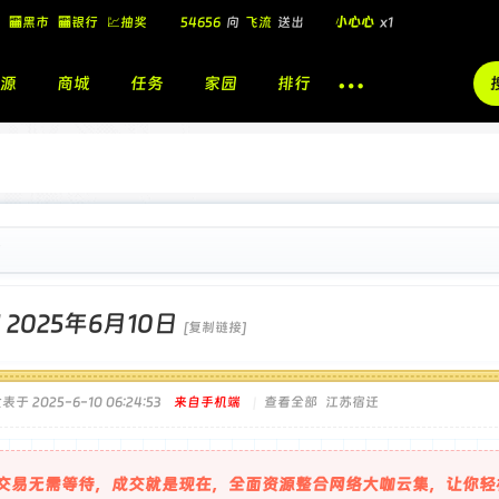
🏧黑市
🏧银行
💹抽奖
54656
向
飞流
送出
小心心
x1
飞流
向
北
送出
酷盖墨镜
x1
源
商城
任务
家园
排行
飞流
向
北
送出
酷盖墨镜
x1
🎁
飞流
向
北
送出
小心心
x1
日
]
2025年6月10日
[复制链接]
表于 2025-6-10 06:24:53
来自手机端
|
查看全部
江苏宿迁
交易无需等待，成交就是现在，全面资源整合网络大咖云集，让你轻