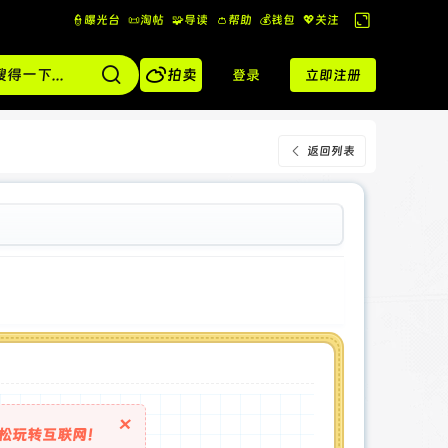
👮曝光台
📜淘帖
🧩导读
👛帮助
💰️钱包
💖关注
切
换

到
拍卖
登录
立即注册
宽
版
返回列表
×
松玩转互联网！