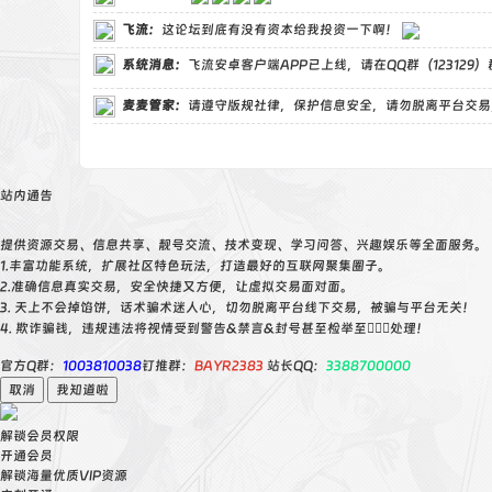
飞流
：
这论坛到底有没有资本给我投资一下啊！
系统消息：
飞流安卓客户端APP已上线，请在QQ群（123129
麦麦管家
：
请遵守版规社律，保护信息安全，请勿脱离平台交易
站内通告
提供资源交易、信息共享、靓号交流、技术变现、学习问答、兴趣娱乐等全面服务。
1.丰富功能系统，扩展社区特色玩法，打造最好的互联网聚集圈子。
2.准确信息真实交易，安全快捷又方便，让虚拟交易面对面。
3. 天上不会掉馅饼，话术骗术迷人心，切勿脱离平台线下交易，被骗与平台无关！
4. 欺诈骗钱，违规违法将视情受到警告&禁言&封号甚至检举至👮🏻‍♀️处理！
官方Q群：
1003810038
钉推群：
BAYR2383
站长QQ：
3388700000
取消
我知道啦
解锁会员权限
开通会员
解锁海量优质VIP资源