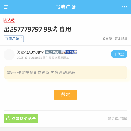

飞流广场

新人帖
出257779797 99💰 自用
飞流广场

0回复 313阅读
Xxx.
禁止访问
UID:10817

关注
2025-6-8 21:18:56
四川宜宾
#闲聊灌水
提示:
作者被禁止或删除 内容自动屏蔽
赞赏

点赞这个帖子
帖子ID: 1198