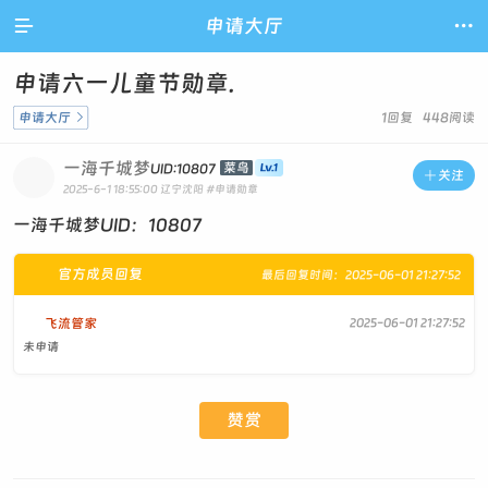

申请大厅

申请六一儿童节勋章.
申请大厅

1回复 448阅读
一海千城梦
菜鸟
UID:10807

关注
2025-6-1 18:55:00
辽宁沈阳
#申请勋章
一海千城梦UID：10807
官方成员回复
最后回复时间：2025-06-01 21:27:52
飞流管家
2025-06-01 21:27:52
未申请
赞赏