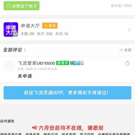

点赞这个帖子
帖子ID: 1140
申请大厅

关注

主题: 88 帖子: 396
关注:
14
全部评论
1

全部
飞流管家

管理员
UID:10000
沙发
2025-6-1 21:27:52
北京
未申请
前往飞流灵通APP，更多精彩不再错过！
站内通告
📢 六月份后均不在线，请悉知
提供资源交易、信息共享、靓号交流、技术变现、学习问答、兴趣娱乐等全面服务。