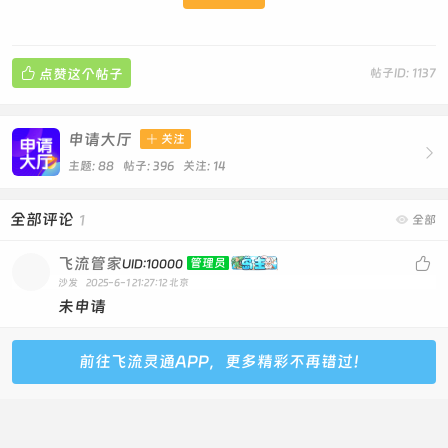

点赞这个帖子
帖子ID: 1137
申请大厅

关注

主题: 88 帖子: 396
关注:
14
全部评论
1

全部
飞流管家

管理员
UID:10000
沙发
2025-6-1 21:27:12
北京
未申请
前往飞流灵通APP，更多精彩不再错过！