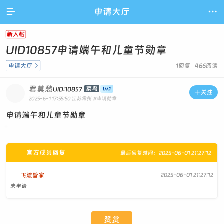

申请大厅

新人帖
UID10857申请端午和儿童节勋章
申请大厅

1回复 466阅读
君莫愁
菜鸟
UID:10857

关注
2025-6-1 17:55:50
江苏常州
#申请勋章
申请端午和儿童节勋章
官方成员回复
最后回复时间：2025-06-01 21:27:12
飞流管家
2025-06-01 21:27:12
未申请
赞赏