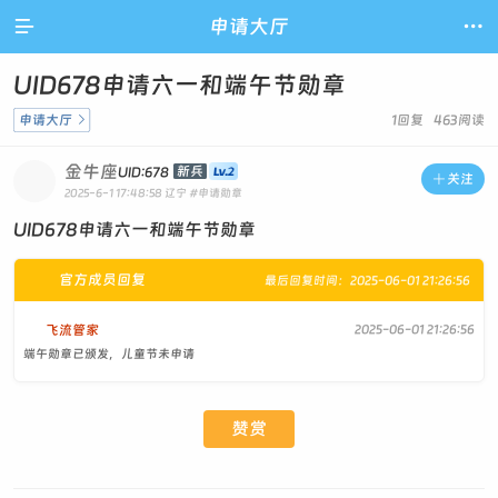

申请大厅

UID678申请六一和端午节勋章
申请大厅

1回复 463阅读
金牛座
新兵
UID:678

关注
2025-6-1 17:48:58
辽宁
#申请勋章
UID678申请六一和端午节勋章
官方成员回复
最后回复时间：2025-06-01 21:26:56
飞流管家
2025-06-01 21:26:56
端午勋章已颁发，儿童节未申请
赞赏