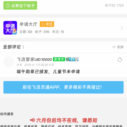

点赞这个帖子
帖子ID: 1136
申请大厅

关注

主题: 88 帖子: 396
关注:
14
全部评论
1

全部
飞流管家

管理员
UID:10000
沙发
2025-6-1 21:26:56
北京
端午勋章已颁发，儿童节未申请
前往飞流灵通APP，更多精彩不再错过！
站内通告
📢 六月份后均不在线，请悉知
提供资源交易、信息共享、靓号交流、技术变现、学习问答、兴趣娱乐等全面服务。