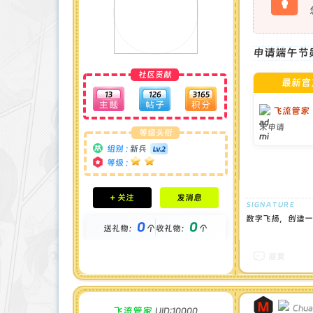
申请端午节勋
社区贡献
最新官
13
126
3165
飞流管家
未申请
等级头衔
组别 :
新兵
等级 :
积分成就
+ 关注
发消息
钻石 : 3 颗
贡献 : 1266 点
数字飞扬，创造一流
0
0
送礼物：
个
收礼物：
个
金币 : 0 枚
在线时间 : 54 小时
注册时间 : 2025-4-30
回复
最后登录 : 2025-7-5
Chua
飞流管家
UID:10000