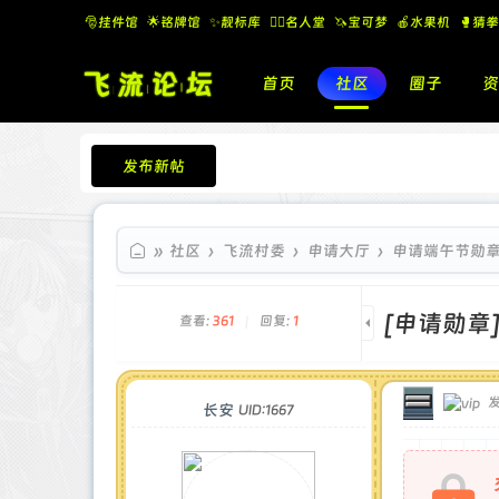
🎅挂件馆
🌟铭牌馆
✨️靓标库
🧚‍♂️名人堂
🦄宝可梦
🍎水果机
🥊猜拳
首页
社区
圈子
资
发布新帖
飞流论坛
»
社区
›
飞流村委
›
申请大厅
›
申请端午节勋
[申请勋章
查看:
361
|
回复:
1
发
长安
UID:1667