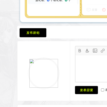
送礼物：
个
收礼物：
个
金币 : 9 枚
在线时间 : 269 小时
注册时间 : 2025-5-6
回复
最后登录 : 2026-6-8
发布新帖
发表回复