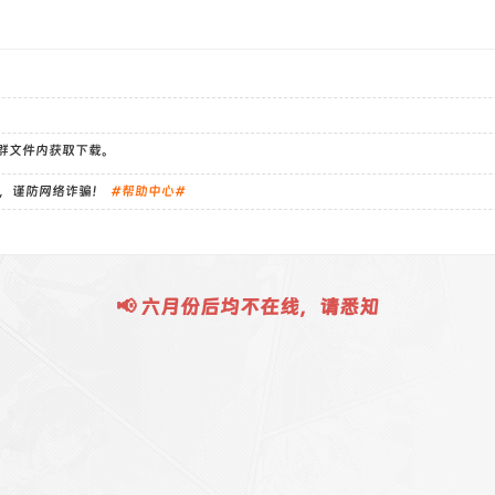
）群文件内获取下载。
，谨防网络诈骗！
#帮助中心#
📢 六月份后均不在线，请悉知