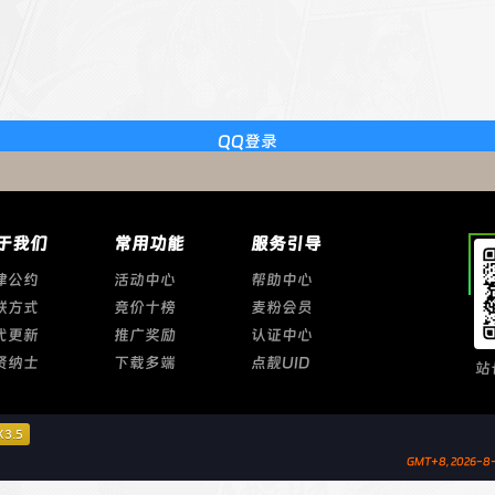
QQ登录
于我们
常用功能
服务引导
律公约
活动中心
帮助中心
联方式
竞价十榜
麦粉会员
代更新
推广奖励
认证中心
贤纳士
下载多端
点靓UID
站
GMT+8, 2026-8-