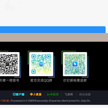
长唯一微信号
官方交流QQ群
钉钉新帖推送群
💥客户端
|
🧿小黑屋
|
📴手机页
|
飞流网
|
网站地图
7 06:30
, Processed in 0.058915 second(s), 63 queries, MemCached On , Gzip On.