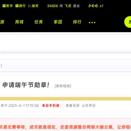
🏧黑市
🏧银行
💹抽奖
54656
向
飞流
送出
小心心
x1
飞流
向
北
送出
酷盖墨镜
x1
源
商城
任务
家园
排行
飞流
向
北
送出
酷盖墨镜
x1
🎁
飞流
向
北
送出
小心心
x1
章！
]
申请端午节勋章！
[复制链接]
表于 2025-6-1 17:15:38
来自手机端
|
查看全部
山东枣庄
交易无需等待，成交就是现在，全面资源整合网络大咖云集，让你轻