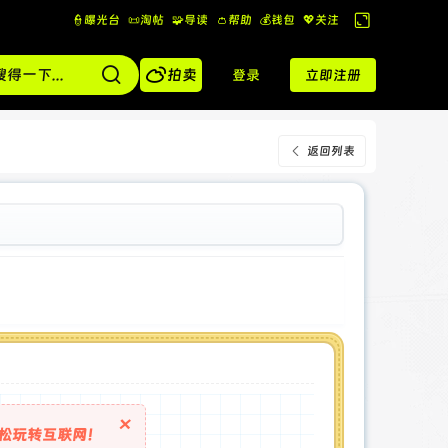
👮曝光台
📜淘帖
🧩导读
👛帮助
💰️钱包
💖关注
切
换

到
拍卖
登录
立即注册
宽
版
返回列表
×
松玩转互联网！