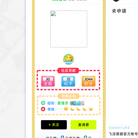
未申请
社区贡献
30
72
3044
等级头衔
组别 :
管理员
等级 :
积分成就
+ 关注
发消息
钻石 : 30 颗
贡献 : 8651 点
飞流客服官方账号
0
0