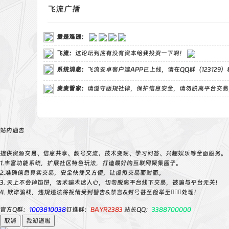
飞流广播
爱是难逃
：
飞流
：
这论坛到底有没有资本给我投资一下啊！
系统消息：
飞流安卓客户端APP已上线，请在QQ群（123129
麦麦管家
：
请遵守版规社律，保护信息安全，请勿脱离平台交易
站内通告
提供资源交易、信息共享、靓号交流、技术变现、学习问答、兴趣娱乐等全面服务。
1.丰富功能系统，扩展社区特色玩法，打造最好的互联网聚集圈子。
2.准确信息真实交易，安全快捷又方便，让虚拟交易面对面。
3. 天上不会掉馅饼，话术骗术迷人心，切勿脱离平台线下交易，被骗与平台无关！
4. 欺诈骗钱，违规违法将视情受到警告&禁言&封号甚至检举至👮🏻‍♀️处理！
官方Q群：
1003810038
钉推群：
BAYR2383
站长QQ：
3388700000
取消
我知道啦