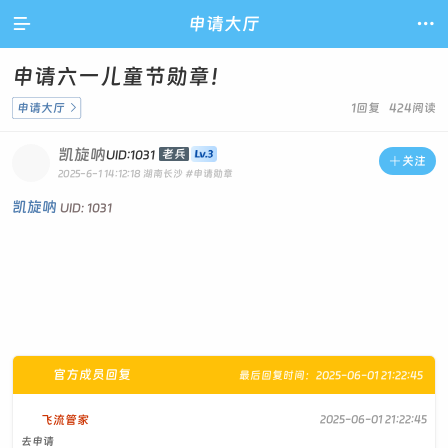

申请大厅

申请六一儿童节勋章！
申请大厅

1回复 424阅读
凯旋呐
老兵
UID:1031

关注
2025-6-1 14:12:18
湖南长沙
#申请勋章
凯旋呐
UID: 1031
官方成员回复
最后回复时间：2025-06-01 21:22:45
飞流管家
2025-06-01 21:22:45
去申请