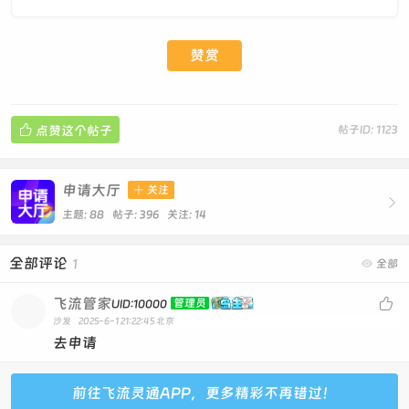
赞赏

点赞这个帖子
帖子ID: 1123
申请大厅

关注

主题: 88 帖子: 396
关注:
14
全部评论
1

全部
飞流管家

管理员
UID:10000
沙发
2025-6-1 21:22:45
北京
去申请
前往飞流灵通APP，更多精彩不再错过！