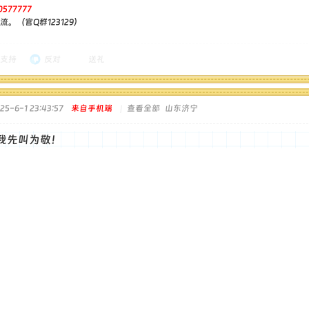
0577777
。（官Q群123129）
支持
反对
送礼
5-6-1 23:43:57
来自手机端
|
查看全部
山东济宁
我先叫为敬！