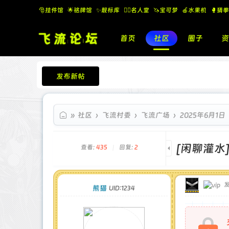
🎅挂件馆
🌟铭牌馆
✨️靓标库
🧚‍♂️名人堂
🦄宝可梦
🍎水果机
🥊猜拳
首页
社区
圈子
资
发布新帖
飞流论坛
»
社区
›
飞流村委
›
飞流广场
›
2025年6月1日
[闲聊灌水
查看:
435
|
回复:
2
发
熊猫
UID:1234