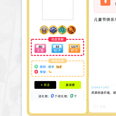
儿童节快乐
社区贡献
80
43
12271
等级头衔
组别 :
班长
等级 :
积分成就
+ 关注
发消息
钻石 : 1 颗
贡献 : 21827 点
资源创造价值，诚
0
0
送礼物：
个
收礼物：
个
金币 : 0 枚
在线时间 : 51 小时
注册时间 : 2025-1-1
回复
最后登录 : 2026-7-7