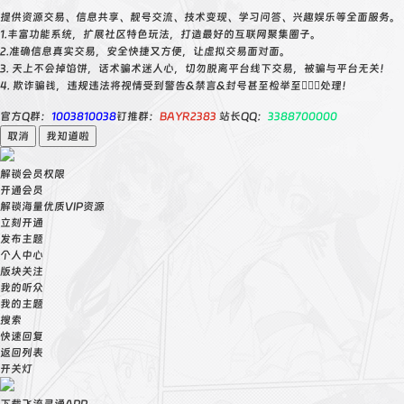
提供资源交易、信息共享、靓号交流、技术变现、学习问答、兴趣娱乐等全面服务。
1.丰富功能系统，扩展社区特色玩法，打造最好的互联网聚集圈子。
2.准确信息真实交易，安全快捷又方便，让虚拟交易面对面。
3. 天上不会掉馅饼，话术骗术迷人心，切勿脱离平台线下交易，被骗与平台无关！
4. 欺诈骗钱，违规违法将视情受到警告&禁言&封号甚至检举至👮🏻‍♀️处理！
官方Q群：
1003810038
钉推群：
BAYR2383
站长QQ：
3388700000
取消
我知道啦
解锁会员权限
开通会员
解锁海量优质VIP资源
立刻开通
发布主题
个人中心
版块关注
我的听众
我的主题
搜索
快速回复
返回列表
开关灯