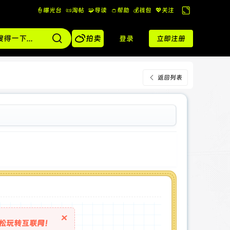
👮曝光台
📜淘帖
🧩导读
👛帮助
💰️钱包
💖关注
切
换

到
拍卖
登录
立即注册
宽
版
返回列表
×
松玩转互联网！