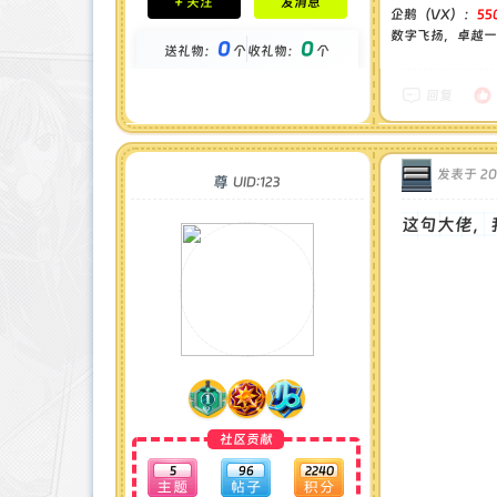
+ 关注
发消息
钻石 : 1 颗
企鹅（VX）：
55
贡献 : 14194 点
数字飞扬，卓越一流
0
0
送礼物：
个
收礼物：
个
金币 : 0 枚
在线时间 : 1444 小时
注册时间 : 2024-11-30
回复
最后登录 : 2026-7-31
发表于 202
尊
UID:123
这句大佬，
社区贡献
5
96
2240