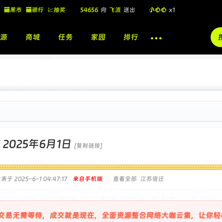
54656
向
飞流
送出
小心心
x1
🏧黑市
🏧银行
💹抽奖
飞流
向
北
送出
酷盖墨镜
x1
飞流
向
北
送出
酷盖墨镜
x1
源
商城
任务
家园
排行
🎁
飞流
向
北
送出
小心心
x1
]
2025年6月1日
[复制链接]
表于 2025-6-1 04:47:17
来自手机端
|
查看全部
江苏宿迁
交易无需等待，成交就是现在，全面资源整合网络大咖云集，让你轻