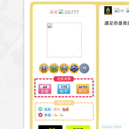
00777
柒沐
遇见你是我
+1
社区贡献
68
1175
38755
等级头衔
组别 :
团长
等级 :
积分成就