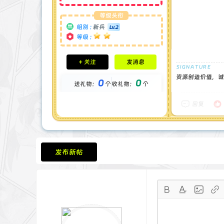
等级头衔
组别 :
新兵
等级 :
积分成就
+ 关注
发消息
钻石 : 0 颗
贡献 : 656 点
资源创造价值，诚
0
0
送礼物：
个
收礼物：
个
金币 : 0 枚
在线时间 : 36 小时
注册时间 : 2024-11-30
回复
最后登录 : 2026-8-1
发布新帖