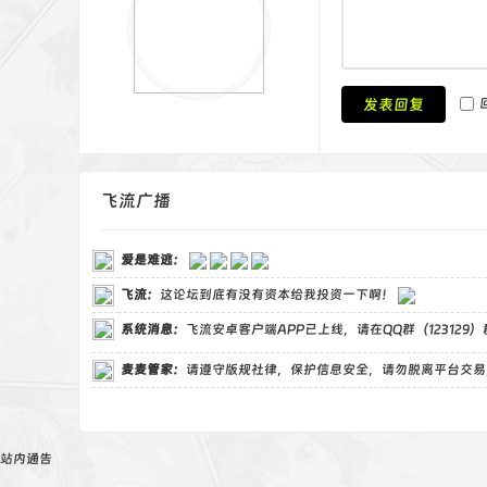
发表回复
飞流广播
爱是难逃
：
飞流
：
这论坛到底有没有资本给我投资一下啊！
系统消息：
飞流安卓客户端APP已上线，请在QQ群（123129
麦麦管家
：
请遵守版规社律，保护信息安全，请勿脱离平台交易
站内通告