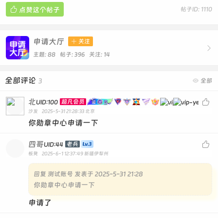

点赞这个帖子
帖子ID: 1110
申请大厅

关注

主题: 88 帖子: 396
关注:
14
全部评论
3

全部
北

超凡会员
UID:100
沙发
2025-5-31 21:28:33
北京
你勋章中心申请一下
四哥

老兵
UID:44
板凳
2025-6-1 12:37:49
新疆伊犁州
回复
测试账号 发表于 2025-5-31 21:28
你勋章中心申请一下
申请了