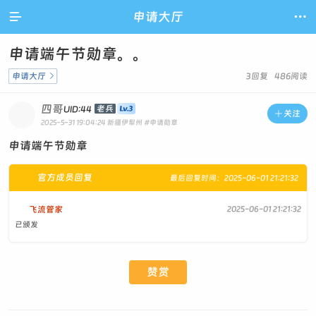

申请大厅

申请端午节勋章。。
申请大厅

3回复 486阅读
四哥
老兵
UID:44

关注
2025-5-31 19:04:24
新疆伊犁州
#申请勋章
申请端午节勋章
官方成员回复
最后回复时间：2025-06-01 21:21:32
飞流管家
2025-06-01 21:21:32
已颁发
赞赏