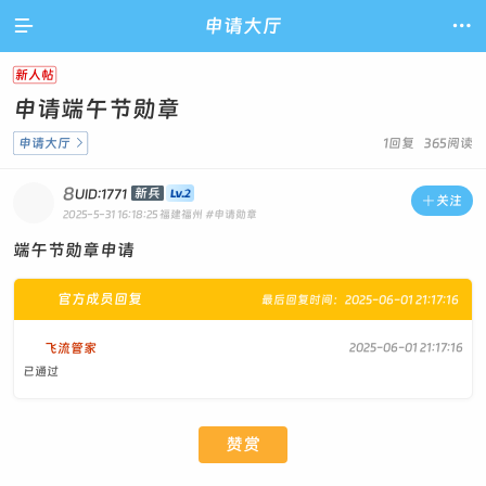

申请大厅

新人帖
申请端午节勋章
申请大厅

1回复 365阅读
8
新兵
UID:1771

关注
2025-5-31 16:18:25
福建福州
#申请勋章
端午节勋章申请
官方成员回复
最后回复时间：2025-06-01 21:17:16
飞流管家
2025-06-01 21:17:16
已通过
赞赏