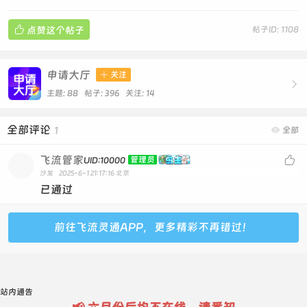

点赞这个帖子
帖子ID: 1108
申请大厅

关注

主题: 88 帖子: 396
关注:
14
全部评论
1

全部
飞流管家

管理员
UID:10000
沙发
2025-6-1 21:17:16
北京
已通过
前往飞流灵通APP，更多精彩不再错过！
站内通告