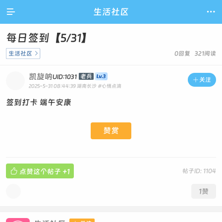

生活社区

每日签到【5/31】
生活社区

0回复 321阅读
凯旋呐
老兵
UID:1031

关注
2025-5-31 08:44:39
湖南长沙
#心情点滴
签到打卡 端午安康
赞赏

点赞这个帖子
+1
帖子ID: 1104
1
赞