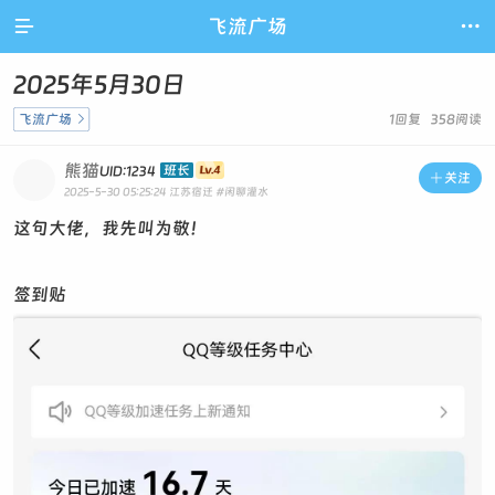

飞流广场

2025年5月30日
飞流广场

1回复 358阅读
熊猫
班长
UID:1234

关注
2025-5-30 05:25:24
江苏宿迁
#闲聊灌水
这句大佬，我先叫为敬！
签到贴