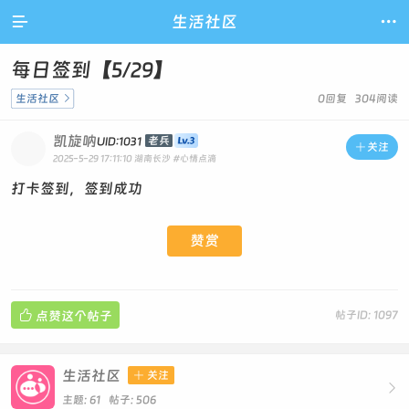

生活社区

每日签到【5/29】
生活社区

0回复 304阅读
凯旋呐
老兵
UID:1031

关注
2025-5-29 17:11:10
湖南长沙
#心情点滴
打卡签到，签到成功
赞赏

点赞这个帖子
帖子ID: 1097
生活社区

关注

主题: 61 帖子: 506