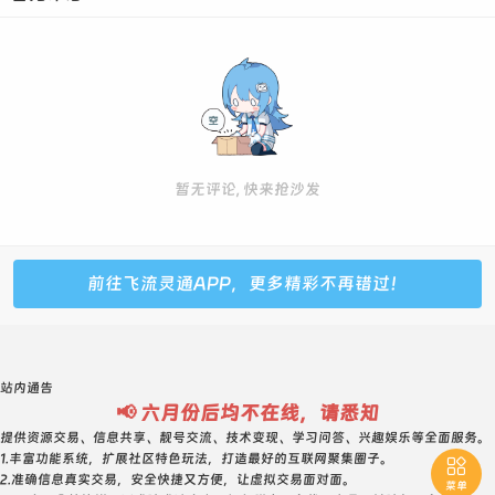
2214927--0级--普号--750元
2241930--1级--普号--750元
2372727 普号 1级 2250元 0违规 237组合ABCACAC
2392826 普号 18级 680元 0违规 回旋 棍子类型
2510873--5级--普号--800元
2521514 5级 普号 800元 双回旋 521寓意 1245组合
暂无评论, 快来抢沙发
2543634--5级--普号--800元 内3顺 回旋
2562412--3级--普号--750元
2565879--5级--普号--800元
前往飞流灵通APP，更多精彩不再错过！
2621907--0级--普号--800元
2634962--5级--普号--750元
2662783--5级--普号--800元
站内通告
2686093--5级--普号--800元
📢 六月份后均不在线，请悉知
2781471--1级--普号--750元
提供资源交易、信息共享、靓号交流、技术变现、学习问答、兴趣娱乐等全面服务。
1.丰富功能系统，扩展社区特色玩法，打造最好的互联网聚集圈子。

2784735--5级--普号--750元
2.准确信息真实交易，安全快捷又方便，让虚拟交易面对面。
菜单