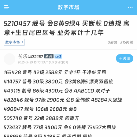

数字市场

5210457 靓号 会8黄9绿4 买断靓 0违规 寓
意+生日尾巴区号 业务累计十几年
数字市场

0回复 315阅读
长乐
新兵
UID:1457

关注
2025-5-29 15:10:33
广东深圳
#QQ号
163428 普号 42级 2588元 元老1开 干净纯无脸
414757 普号 30级 3800元 会3黄8腾5 漂亮双回旋
449115 靓号 86级 4300元 会8 AABCCD 双对子
482846 靓号 97级 2900元 会8 全偶数 48284大回旋
490847 靓号 106级 2688元 会8
505748 普号 22级 2888元 回旋开
573437 靓号 77级 3400元 会6 0违规 73437大回旋
598939 普号 8级 4188元 棍子类型 回旋