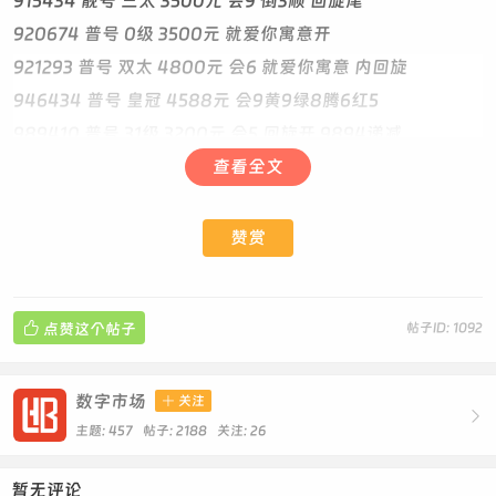
915434 靓号 三太 3500元 会9 倒3顺 回旋尾
920674 普号 0级 3500元 就爱你寓意开
921293 普号 双太 4800元 会6 就爱你寓意 内回旋
946434 普号 皇冠 4588元 会9黄9绿8腾6红5
989410 普号 31级 3200元 会5 回旋开 9894递减
994433 靓号 44级 9300元 会6 极品AABBCC 普点靓
查看全文
999842 普号 46级 7200元 会6 0违规 98.4.2生日
--------------------------------
赞赏
8859308 普号 600元 首次人脸
1170267 普号 5级 800元 对子开

点赞这个帖子
帖子ID: 1092
1258091 靓号 25级 780元 会6 元老1开
1485626--5级--普号--750元 回旋尾
1721147 普号 0级 600元 0违规 元老1开 内对子
数字市场

关注

1829461--1级--普号--750元
主题: 457 帖子: 2188
关注:
26
2037394--5级--普号--750元
暂无评论