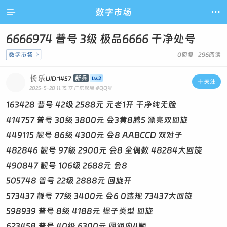

数字市场

6666974 普号 3级 极品6666 干净处号
数字市场

0回复 296阅读
长乐
新兵
UID:1457

关注
2025-5-28 11:15:17
广东深圳
#QQ号
163428 普号 42级 2588元 元老1开 干净纯无脸
414757 普号 30级 3800元 会3黄8腾5 漂亮双回旋
449115 靓号 86级 4300元 会8 AABCCD 双对子
482846 靓号 97级 2900元 会8 全偶数 48284大回旋
490847 靓号 106级 2688元 会8
505748 普号 22级 2888元 回旋开
573437 靓号 77级 3400元 会6 0违规 73437大回旋
598939 普号 8级 4188元 棍子类型 回旋
623458 普号 40级 6300元 圆润内4顺