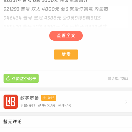
920674 普号 0级 3500元 就爱你寓意开
921293 普号 双太 4800元 会6 就爱你寓意 内回旋
946434 普号 皇冠 4588元 会9黄9绿8腾6红5
989410 普号 31级 3200元 会5 回旋开 9894递减
994433 靓号 44级 9300元 会6 极品AABBCC 普点靓
查看全文
999842 普号 46级 7200元 会6 0违规 98.4.2生日
--------------------------------
赞赏
8859308 普号 600元 首次人脸
1170267 普号 5级 800元 对子开

点赞这个帖子
帖子ID: 1083
1258091 靓号 25级 780元 会6 元老1开
1485626--5级--普号--750元 回旋尾
1721147 普号 0级 600元 0违规 元老1开 内对子
数字市场

关注

1829461--1级--普号--750元
主题: 457 帖子: 2188
关注:
26
2037394--5级--普号--750元
暂无评论
2214927--0级--普号--750元