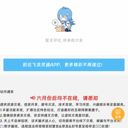
2241930--1级--普号--750元
2372727 普号 1级 2250元 0违规 237组合ABCACAC
2392826 普号 18级 680元 0违规 回旋 棍子类型
2510873--5级--普号--800元
2521514 5级 普号 800元 双回旋 521寓意 1245组合
暂无评论, 快来抢沙发
2543634--5级--普号--800元 内3顺 回旋
2562412--3级--普号--750元
2565879--5级--普号--800元
前往飞流灵通APP，更多精彩不再错过！
2621907--0级--普号--800元
2634962--5级--普号--750元
2662783--5级--普号--800元
站内通告
2686093--5级--普号--800元
📢 六月份后均不在线，请悉知
2781471--1级--普号--750元
提供资源交易、信息共享、靓号交流、技术变现、学习问答、兴趣娱乐等全面服务。
1.丰富功能系统，扩展社区特色玩法，打造最好的互联网聚集圈子。

2784735--5级--普号--750元
2.准确信息真实交易，安全快捷又方便，让虚拟交易面对面。
菜单
2793181--1级--普号--800元
3. 天上不会掉馅饼，话术骗术迷人心，切勿脱离平台线下交易，被骗与平台无关！
4. 欺诈骗钱，违规违法将视情受到警告&禁言&封号甚至检举至👮🏻‍♀️处理！