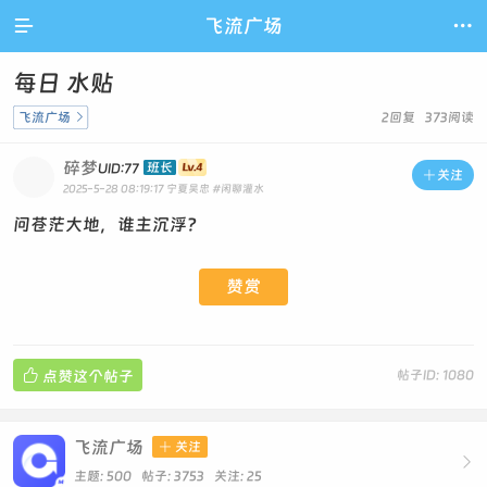

飞流广场

每日 水贴
飞流广场

2回复 373阅读
碎梦
班长
UID:77

关注
2025-5-28 08:19:17
宁夏吴忠
#闲聊灌水
问苍茫大地，谁主沉浮？
赞赏

点赞这个帖子
帖子ID: 1080
飞流广场

关注

主题: 500 帖子: 3753
关注:
25