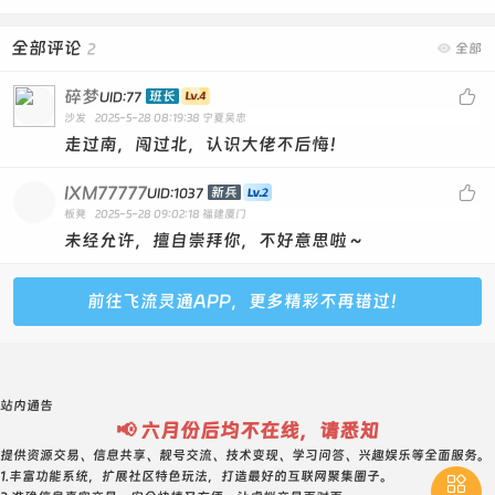
全部评论
2

全部
碎梦

班长
UID:77
沙发
2025-5-28 08:19:38
宁夏吴忠
走过南，闯过北，认识大佬不后悔！
IXM77777

新兵
UID:1037
板凳
2025-5-28 09:02:18
福建厦门
未经允许，擅自崇拜你，不好意思啦～
前往飞流灵通APP，更多精彩不再错过！
站内通告
📢 六月份后均不在线，请悉知
提供资源交易、信息共享、靓号交流、技术变现、学习问答、兴趣娱乐等全面服务。
1.丰富功能系统，扩展社区特色玩法，打造最好的互联网聚集圈子。
