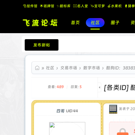
🎅挂件馆
🌟铭牌馆
✨️靓标库
🧚‍♂️名人堂
🦄宝可梦
🍎水果机
🥊猜拳
首页
社区
圈子
资
发布新帖
飞流论坛
»
社区
›
交易市场
›
数字市场
›
酷狗ID：38383
[各类ID]
酷
查看:
489
|
回复:
5
发表于 202
四哥
UID:44