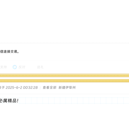
信连接交易。
支持
反对
送礼
于 2025-6-2 00:32:28
|
查看全部
新疆伊犁州
必属精品！