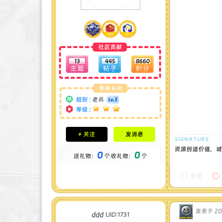
社区贡献
13
445
8660
等级头衔
组别 :
老兵
等级 :
积分成就
+ 关注
发消息
钻石 : 0 颗
贡献 : 2571 点
资源创造价值，诚
0
0
送礼物：
个
收礼物：
个
金币 : 0 枚
在线时间 : 75 小时
注册时间 : 2024-11-30
回复
最后登录 : 2026-6-11
发表于 202
ddd
UID:1731