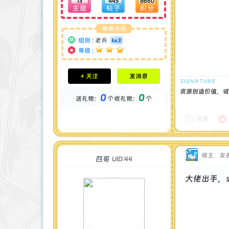
13
445
8660
等级头衔
组别 :
老兵
等级 :
积分成就
+ 关注
发消息
钻石 : 0 颗
贡献 : 2571 点
资源创造价值，诚
0
0
送礼物：
个
收礼物：
个
金币 : 0 枚
在线时间 : 75 小时
注册时间 : 2024-11-30
回复
最后登录 : 2026-6-11
楼主
|
发表
四哥
UID:44
大佬出手，