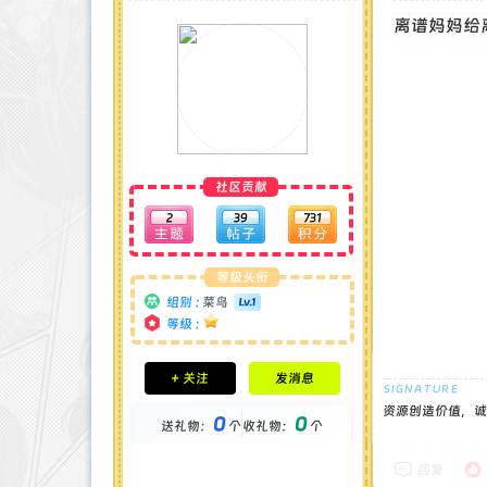
离谱妈妈给
社区贡献
2
39
731
等级头衔
组别 :
菜鸟
等级 :
积分成就
+ 关注
发消息
钻石 : 0 颗
贡献 : 1120 点
资源创造价值，诚
0
0
送礼物：
个
收礼物：
个
金币 : 0 枚
在线时间 : 11 小时
注册时间 : 2025-5-3
回复
最后登录 : 2025-8-2