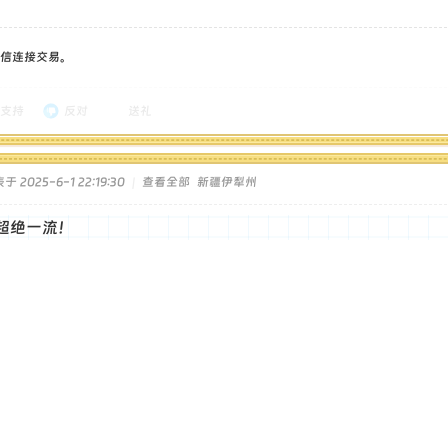
信连接交易。
支持
反对
送礼
于 2025-6-1 22:19:30
|
查看全部
新疆伊犁州
超绝一流！