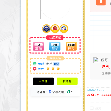
社区贡献
13
445
8660
等级头衔
四哥
组别 :
老兵
已出
等级 :
发表于 2
积分成就
+ 关注
发消息
钻石 : 0 颗
贡献 : 2571 点
0
0
送礼物：
个
收礼物：
个
金币 : 0 枚
联系QQ：50808
在线时间 : 75 小时
注册时间 : 2024-11-30
最后登录 : 2026-6-11
回复