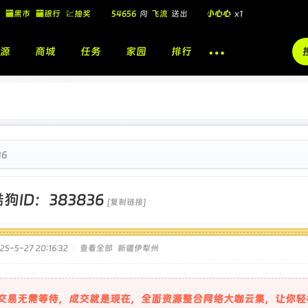
54656
向
飞流
送出
小心心
x1
🏧黑市
🏧银行
💹抽奖
飞流
向
北
送出
酷盖墨镜
x1
源
商城
任务
家园
排行
飞流
向
北
送出
酷盖墨镜
x1
🎁
飞流
向
北
送出
小心心
x1
6
狗ID：383836
[复制链接]
5-5-27 20:16:32
|
查看全部
新疆伊犁州
交易无需等待，成交就是现在，全面资源整合网络大咖云集，让你轻