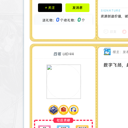
积分成就
+ 关注
发消息
钻石 : 1 颗
贡献 : 4426 点
资源创造价值，诚
0
0
送礼物：
个
收礼物：
个
金币 : 0 枚
在线时间 : 87 小时
注册时间 : 2024-12-22
回复
最后登录 : 2026-7-24
楼主
|
发表
四哥
UID:44
数字飞扬，
社区贡献