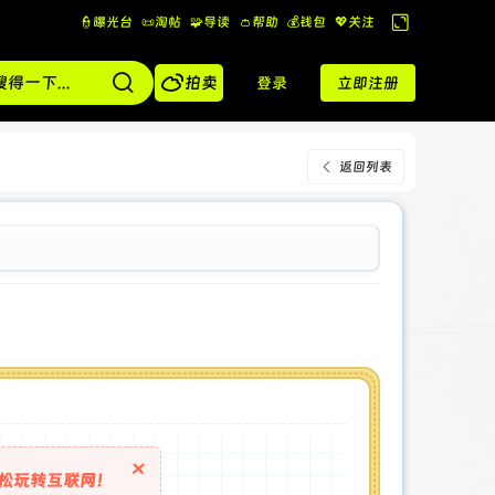
👮曝光台
📜淘帖
🧩导读
👛帮助
💰️钱包
💖关注
切
换

到
拍卖
登录
立即注册
宽
版
返回列表
×
松玩转互联网！