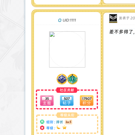
发表于 202
O
UID:1111
差不多得了
社区贡献
35
507
17907
等级头衔
组别 :
排长
等级 :