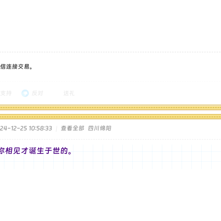
信连接交易。
支持
反对
送礼
4-12-25 10:58:33
|
查看全部
四川绵阳
你相见才诞生于世的。