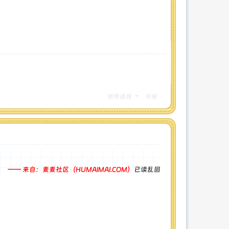
使用道具
举报
—— 来自：麦麦社区（HUMAIMAI.COM）
已读乱回