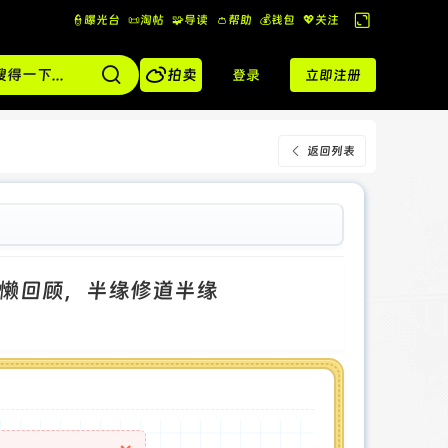
👮曝光台
📜淘帖
🧩导读
👛帮助
💰️钱包
💖关注
切
换

到
拍卖
登录
立即注册
宽
版
返回列表
懒回顾，半缘修道半缘