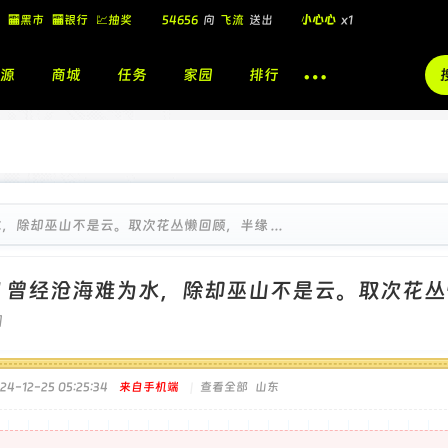
54656
向
飞流
送出
小心心
x1
🏧黑市
🏧银行
💹抽奖
飞流
向
北
送出
酷盖墨镜
x1
飞流
向
北
送出
酷盖墨镜
x1
源
商城
任务
家园
排行
🎁
飞流
向
北
送出
小心心
x1
，除却巫山不是云。取次花丛懒回顾，半缘 ...
]
曾经沧海难为水，除却巫山不是云。取次花丛
]
4-12-25 05:25:34
来自手机端
|
查看全部
山东