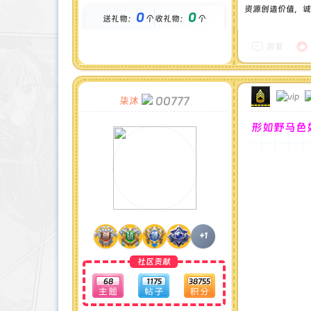
贡献 : 12904 点
资源创造价值，诚
0
0
送礼物：
个
收礼物：
个
金币 : 0 枚
在线时间 : 89 小时
注册时间 : 2024-11-30
回复
最后登录 : 2026-1-3
00777
柒沐
形如野马色
+1
社区贡献
68
1175
38755