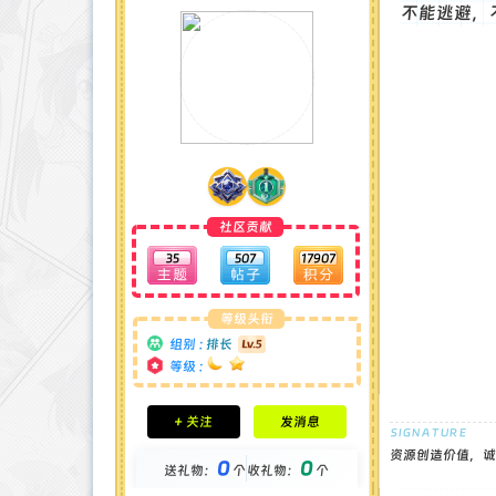
不能逃避，
社区贡献
35
507
17907
等级头衔
组别 :
排长
等级 :
积分成就
+ 关注
发消息
钻石 : 1 颗
贡献 : 4426 点
资源创造价值，诚
0
0
送礼物：
个
收礼物：
个
金币 : 0 枚
在线时间 : 87 小时