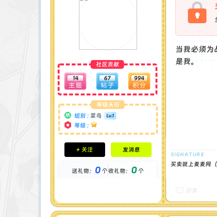
当我必须为
是我。
社区贡献
14
67
994
等级头衔
组别 :
菜鸟
等级 :
积分成就
+ 关注
发消息
钻石 : 0 颗
贡献 : 140 点
买卖就上麦麦网（官
0
0
送礼物：
个
收礼物：
个
金币 : 0 枚
在线时间 : 5 小时
注册时间 : 2024-12-22
回复
最后登录 : 2024-12-28