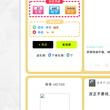
社区贡献
57
680
14904
等级头衔
组别 :
排长
等级 :
积分成就
+ 关注
发消息
钻石 : 0 颗
贡献 : 7480 点
资源创造价值，诚
0
0
送礼物：
个
收礼物：
个
金币 : 0 枚
在线时间 : 98 小时
注册时间 : 2024-11-30
回复
最后登录 : 2025-5-11
发表于 2024
等等
UID:1126
反正不要钱