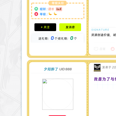
等级头衔
组别 :
团长
等级 :
积分成就
+ 关注
发消息
钻石 : 1 颗
贡献 : 14194 点
资源创造价值，诚
0
0
送礼物：
个
收礼物：
个
金币 : 0 枚
在线时间 : 1444 小时
注册时间 : 2024-11-30
回复
最后登录 : 2026-7-31
发表于 202
夕阳醉了
UID:888
我是为了与