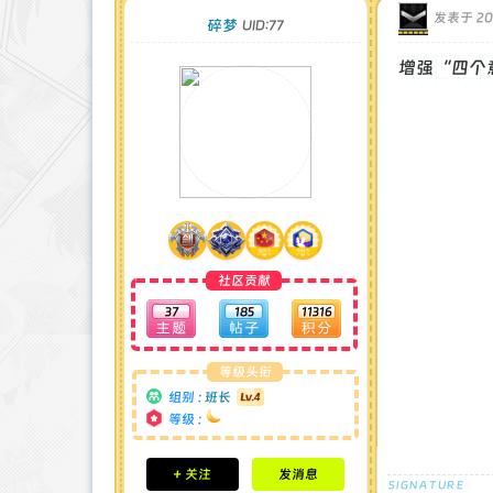
发表于 202
碎梦
UID:77
增强“四个
社区贡献
37
185
11316
等级头衔
组别 :
班长
等级 :
积分成就
+ 关注
发消息
钻石 : 0 颗