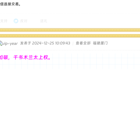
信连接交易。
支持
反对
送礼
发表于 2024-12-25 10:09:43
|
查看全部
福建厦门
如碳，千书木兰太上权。