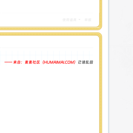
使用道具
举报
—— 来自：麦麦社区（HUMAIMAI.COM）
已读乱回