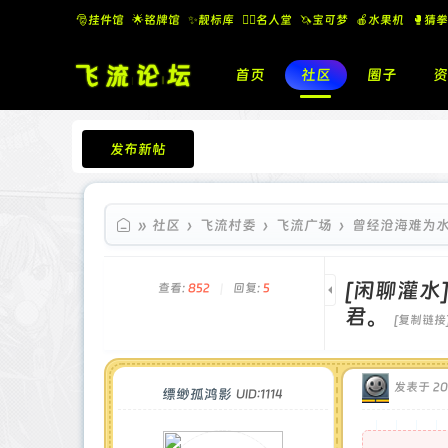
🎅挂件馆
🌟铭牌馆
✨️靓标库
🧚‍♂️名人堂
🦄宝可梦
🍎水果机
🥊猜拳
首页
社区
圈子
资
发布新帖
飞流论坛
»
社区
›
飞流村委
›
飞流广场
›
曾经沧海难为水
[闲聊灌水
查看:
852
|
回复:
5
君。
[复制链接
发表于 202
缥缈孤鸿影
UID:1114