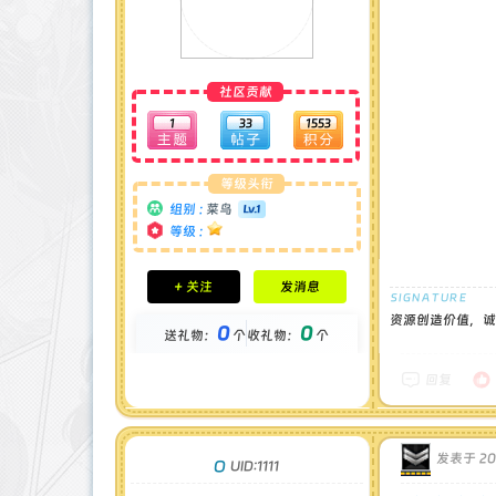
社区贡献
1
33
1553
等级头衔
组别 :
菜鸟
等级 :
积分成就
+ 关注
发消息
钻石 : 0 颗
贡献 : 1290 点
资源创造价值，诚
0
0
送礼物：
个
收礼物：
个
金币 : 0 枚
在线时间 : 18 小时
注册时间 : 2024-12-22
回复
最后登录 : 2025-12-5
发表于 202
O
UID:1111