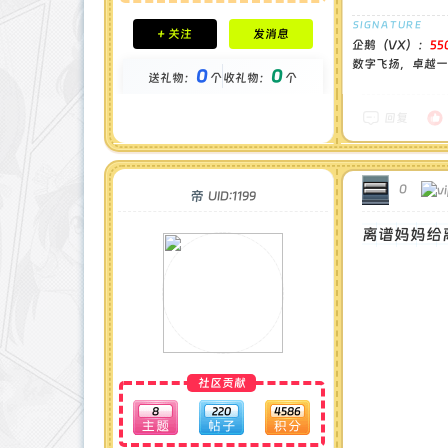
积分成就
+ 关注
发消息
钻石 : 1 颗
企鹅（VX）：
55
贡献 : 14194 点
数字飞扬，卓越一流
0
0
送礼物：
个
收礼物：
个
金币 : 0 枚
在线时间 : 1444 小时
注册时间 : 2024-11-30
回复
最后登录 : 2026-7-31
0
帝
UID:1199
离谱妈妈给
社区贡献
8
220
4586