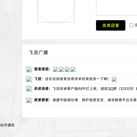
发表回复
飞流广播
爱是难逃
：
飞流
：
这论坛到底有没有资本给我投资一下啊！
系统消息：
飞流安卓客户端APP已上线，请在QQ群（123129
麦麦管家
：
请遵守版规社律，保护信息安全，请勿脱离平台交易
站内通告