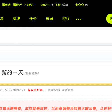
54656
向
飞流
送出
小心心
x1
🏧黑市
🏧银行
💹抽奖
飞流
向
北
送出
酷盖墨镜
x1
飞流
向
北
送出
酷盖墨镜
x1
源
商城
任务
家园
排行
🎁
飞流
向
北
送出
小心心
x1
]
新的一天
[复制链接]
5-5-25 01:02:53
来自手机端
|
查看全部
湖北宜昌
交易无需等待，成交就是现在，全面资源整合网络大咖云集，让你轻