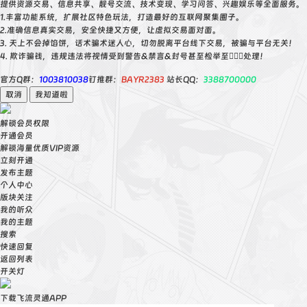
提供资源交易、信息共享、靓号交流、技术变现、学习问答、兴趣娱乐等全面服务。
1.丰富功能系统，扩展社区特色玩法，打造最好的互联网聚集圈子。
2.准确信息真实交易，安全快捷又方便，让虚拟交易面对面。
3. 天上不会掉馅饼，话术骗术迷人心，切勿脱离平台线下交易，被骗与平台无关！
4. 欺诈骗钱，违规违法将视情受到警告&禁言&封号甚至检举至👮🏻‍♀️处理！
官方Q群：
1003810038
钉推群：
BAYR2383
站长QQ：
3388700000
取消
我知道啦
解锁会员权限
开通会员
解锁海量优质VIP资源
立刻开通
发布主题
个人中心
版块关注
我的听众
我的主题
搜索
快速回复
返回列表
开关灯
下载飞流灵通APP