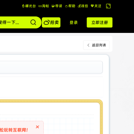
👮曝光台
📜淘帖
🧩导读
👛帮助
💰️钱包
💖关注
切
换

到
拍卖
登录
立即注册
宽
版
返回列表
×
松玩转互联网！