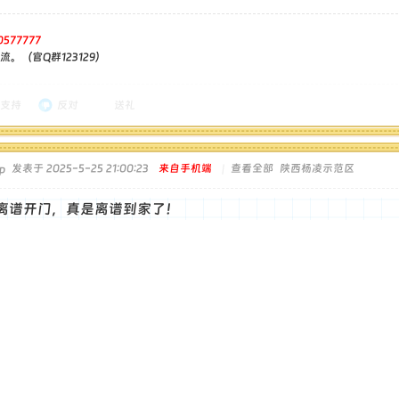
0577777
。（官Q群123129）
支持
反对
送礼
发表于 2025-5-25 21:00:23
来自手机端
|
查看全部
陕西杨凌示范区
离谱开门，真是离谱到家了！