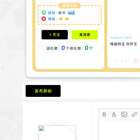
等级头衔
组别 :
新兵
等级 :
积分成就
+ 关注
发消息
钻石 : 0 颗
贡献 : 1548 点
残缺的玉 叫作王
0
0
送礼物：
个
收礼物：
个
金币 : 0 枚
在线时间 : 55 小时
注册时间 : 2025-1-29
回复
最后登录 : 2026-7-6
发布新帖