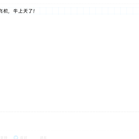
飞机，牛上天了！
支持
反对
送礼