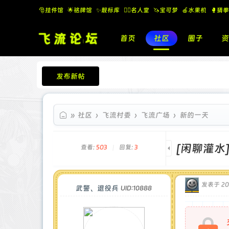
🎅挂件馆
🌟铭牌馆
✨️靓标库
🧚‍♂️名人堂
🦄宝可梦
🍎水果机
🥊猜拳
首页
社区
圈子
资
发布新帖
飞流论坛
»
社区
›
飞流村委
›
飞流广场
›
新的一天
[闲聊灌水
查看:
503
|
回复:
3
发表于 202
武警、退役兵
UID:10888