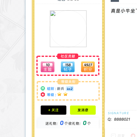
真是小牛坐
社区贡献
10
158
4927
等级头衔
组别 :
新兵
等级 :
积分成就
+ 关注
发消息
钻石 : 0 颗
贡献 : 8025 点
Q：8888021
0
0
送礼物：
个
收礼物：
个
金币 : 0 枚
在线时间 : 55 小时
注册时间 : 2024-11-30
回复