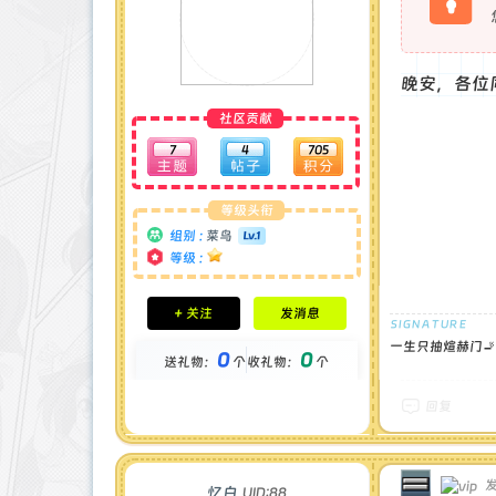
晚安，各位
社区贡献
7
4
705
等级头衔
组别 :
菜鸟
等级 :
积分成就
+ 关注
发消息
钻石 : 0 颗
贡献 : 316 点
一生只抽煊赫门
0
0
送礼物：
个
收礼物：
个
金币 : 0 枚
在线时间 : 7 小时
注册时间 : 2025-5-14
回复
最后登录 : 2025-11-22
发
忆白
UID:88