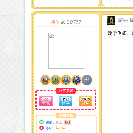
最后登录 : 2026-6-29
00777
柒沐
数字飞扬，
+1
社区贡献
68
1175
38755
等级头衔
组别 :
团长
等级 :