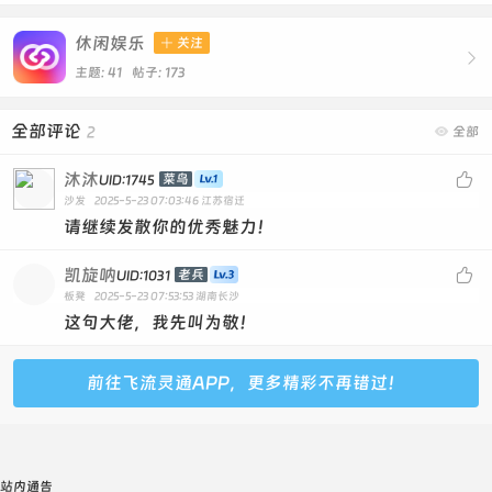
休闲娱乐

关注

主题: 41 帖子: 173
全部评论
2

全部
沐沐

菜鸟
UID:1745
沙发
2025-5-23 07:03:46
江苏宿迁
请继续发散你的优秀魅力！
凯旋呐

老兵
UID:1031
板凳
2025-5-23 07:53:53
湖南长沙
这句大佬，我先叫为敬！
前往飞流灵通APP，更多精彩不再错过！
站内通告