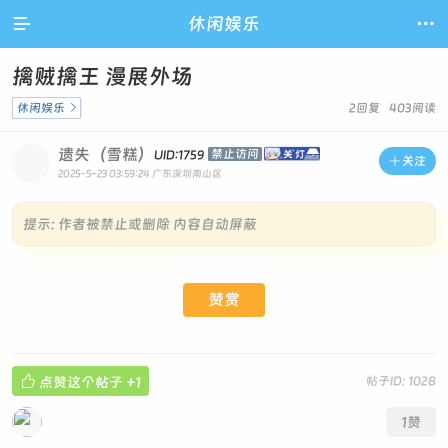

休闲娱乐

擒贼擒王 漫展外场
休闲娱乐

2回复 403阅读
遗失（雪糕）
禁止访问
UID:1759

关注
2025-5-23 03:59:24
广东深圳南山区
提示:
作者被禁止或删除 内容自动屏蔽
赞赏

点赞这个帖子
+1
帖子ID: 1028
1
赞