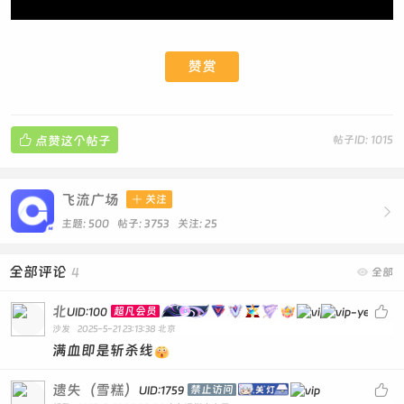
赞赏

点赞这个帖子
帖子ID: 1015
飞流广场

关注

主题: 500 帖子: 3753
关注:
25
全部评论
4

全部
北

超凡会员
UID:100
沙发
2025-5-21 23:13:38
北京
满血即是斩杀线
遗失（雪糕）

禁止访问
UID:1759