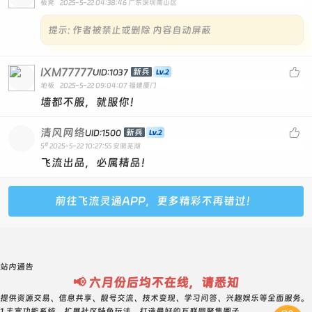
板凳
2025-5-22 04:38:46
广东深圳南山区
提示:
作者被禁止或删除 内容自动屏蔽
IXM77777

新兵
UID:1037
地板
2025-5-22 09:04:07
福建厦门
墙都不服，就服你！
清风网络

新兵
UID:1500
#
5
2025-5-22 10:27:55
安徽芜湖
飞流出品，必属精品！
前往飞流灵通APP，更多精彩不再错过！
站内通告
📢 六月份后均不在线，请悉知
提供资源交易、信息共享、靓号交流、技术变现、学习问答、兴趣娱乐等全面服务。
1.丰富功能系统，扩展社区特色玩法，打造最好的互联网聚集圈子。