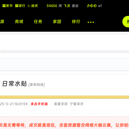
54656
向
飞流
送出
小心心
x1
🏧黑市
🏧银行
💹抽奖
飞流
向
北
送出
酷盖墨镜
x1
源
商城
任务
家园
排行
飞流
向
北
送出
酷盖墨镜
x1
🎁
飞流
向
北
送出
小心心
x1
]
日常水贴
[复制链接]
-5-21 16:01:59
来自手机端
|
查看全部
宁夏吴忠
交易无需等待，成交就是现在，全面资源整合网络大咖云集，让你轻