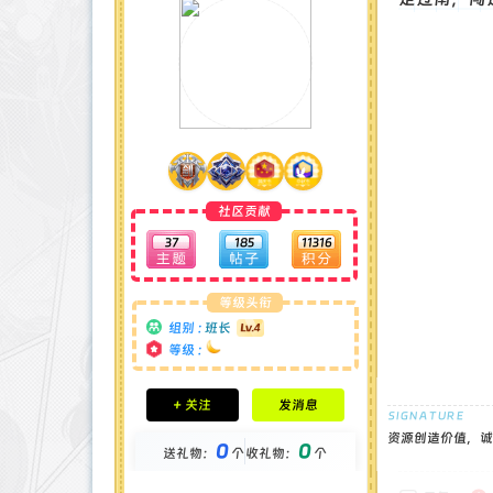
社区贡献
37
185
11316
等级头衔
组别 :
班长
等级 :
积分成就
+ 关注
发消息
钻石 : 0 颗
贡献 : 12904 点
资源创造价值，诚
0
0
送礼物：
个
收礼物：
个
金币 : 0 枚
在线时间 : 89 小时