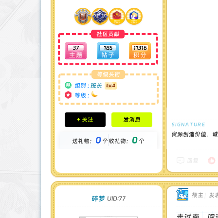
社区贡献
37
185
11316
等级头衔
组别 :
班长
等级 :
积分成就
+ 关注
发消息
钻石 : 0 颗
贡献 : 12904 点
资源创造价值，诚
0
0
送礼物：
个
收礼物：
个
金币 : 0 枚
在线时间 : 89 小时
注册时间 : 2024-11-30
回复
最后登录 : 2026-1-3
楼主
|
发表
碎梦
UID:77
走过南，闯