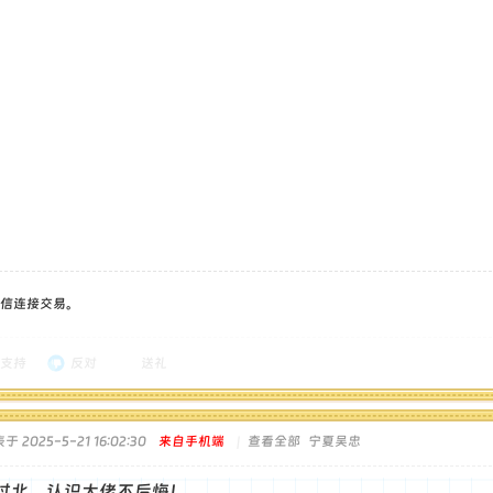
信连接交易。
支持
反对
送礼
于 2025-5-21 16:02:30
来自手机端
|
查看全部
宁夏吴忠
过北，认识大佬不后悔！