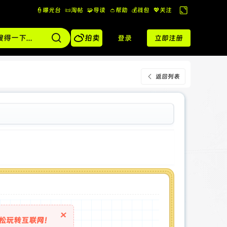
👮曝光台
📜淘帖
🧩导读
👛帮助
💰️钱包
💖关注
切
换

到
拍卖
登录
立即注册
宽
版
返回列表
×
松玩转互联网！