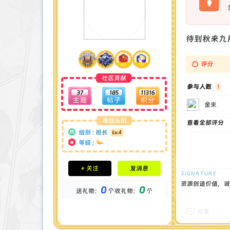
待到秋来九
评分
社区贡献
参与人数
1
37
185
11316
金東
等级头衔
查看全部评分
组别 :
班长
等级 :
积分成就
+ 关注
发消息
钻石 : 0 颗
贡献 : 12904 点
资源创造价值，诚
0
0
送礼物：
个
收礼物：
个
金币 : 0 枚
在线时间 : 89 小时
注册时间 : 2024-11-30
回复
最后登录 : 2026-1-3