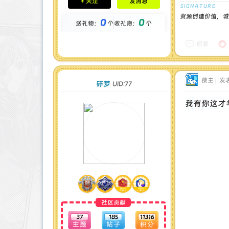
+ 关注
发消息
钻石 : 0 颗
贡献 : 12904 点
资源创造价值，诚
0
0
送礼物：
个
收礼物：
个
金币 : 0 枚
在线时间 : 89 小时
注册时间 : 2024-11-30
回复
最后登录 : 2026-1-3
楼主
|
发表
碎梦
UID:77
我有你这才
社区贡献
37
185
11316