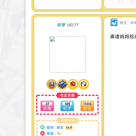
注册时间 : 2024-11-30
回复
最后登录 : 2026-1-3
楼主
|
发表
碎梦
UID:77
离谱妈妈给
社区贡献
37
185
11316
等级头衔
组别 :
班长
等级 :