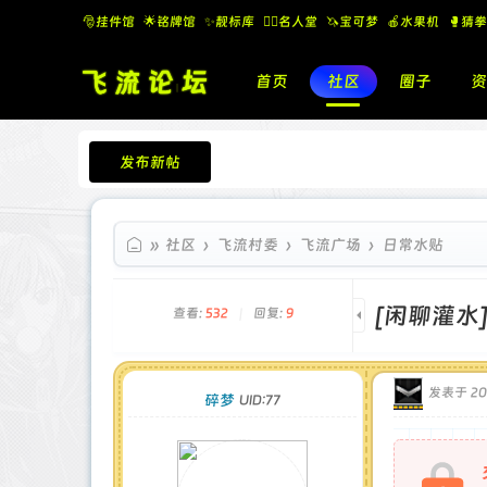
🎅挂件馆
🌟铭牌馆
✨️靓标库
🧚‍♂️名人堂
🦄宝可梦
🍎水果机
🥊猜拳
首页
社区
圈子
资
发布新帖
飞流论坛
»
社区
›
飞流村委
›
飞流广场
›
日常水贴
[闲聊灌水
查看:
532
|
回复:
9
发表于 2025
碎梦
UID:77