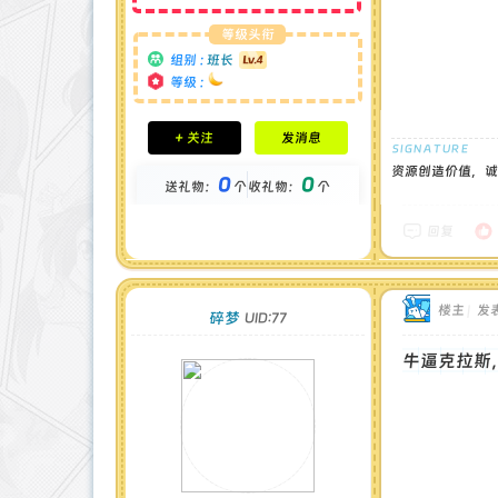
等级头衔
组别 :
班长
等级 :
积分成就
+ 关注
发消息
钻石 : 0 颗
贡献 : 12904 点
资源创造价值，诚
0
0
送礼物：
个
收礼物：
个
金币 : 0 枚
在线时间 : 89 小时
注册时间 : 2024-11-30
回复
最后登录 : 2026-1-3
楼主
|
发表
碎梦
UID:77
牛逼克拉斯