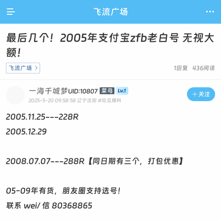

飞流广场

最后几个！2005年支付宝zfb老白号 无视大
额！
飞流广场

1回复 436阅读
一海千城梦
菜鸟
UID:10807

关注
2025-5-20 09:58:58
辽宁沈阳
#吃瓜爆料
2005.11.25---228R
2005.12.29
2008.07.07---288R【同日期有三个，打包优惠】
05-09年有货，朋友圈支持选号！
联系 wei/ 信 80368865