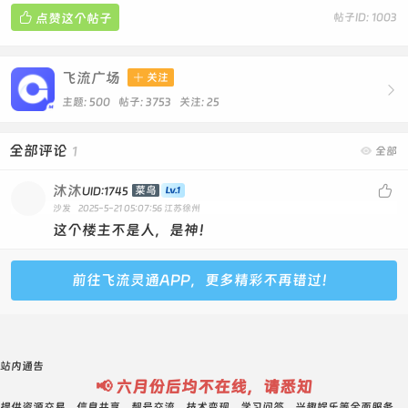

点赞这个帖子
帖子ID: 1003
飞流广场

关注

主题: 500 帖子: 3753
关注:
25
全部评论
1

全部
沐沐

菜鸟
UID:1745
沙发
2025-5-21 05:07:56
江苏徐州
这个楼主不是人，是神！
前往飞流灵通APP，更多精彩不再错过！
站内通告
📢 六月份后均不在线，请悉知
提供资源交易、信息共享、靓号交流、技术变现、学习问答、兴趣娱乐等全面服务。