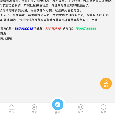
提供资源交易、信息共享、靓号交流、技术变现、学习问答、兴趣娱乐等全面服务。
1.丰富功能系统，扩展社区特色玩法，打造最好的互联网聚集圈子。
2.准确信息真实交易，安全快捷又方便，让虚拟交易面对面。
3. 天上不会掉馅饼，话术骗术迷人心，切勿脱离平台线下交易，被骗与平台无关！
4. 欺诈骗钱，违规违法将视情受到警告&禁言&封号甚至检举至👮🏻‍♀️处理！
官方Q群：
1003810038
钉推群：
BAYR2383
站长QQ：
3388700000
取消
我知道啦

菜单





首页
社区
圈子
我的
发布