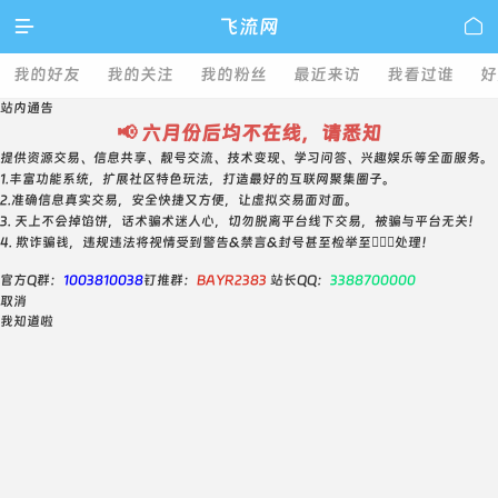

飞流网

我的好友
我的关注
我的粉丝
最近来访
我看过谁
好
站内通告
📢 六月份后均不在线，请悉知
提供资源交易、信息共享、靓号交流、技术变现、学习问答、兴趣娱乐等全面服务。
1.丰富功能系统，扩展社区特色玩法，打造最好的互联网聚集圈子。
2.准确信息真实交易，安全快捷又方便，让虚拟交易面对面。
3. 天上不会掉馅饼，话术骗术迷人心，切勿脱离平台线下交易，被骗与平台无关！
4. 欺诈骗钱，违规违法将视情受到警告&禁言&封号甚至检举至👮🏻‍♀️处理！
官方Q群：
1003810038
钉推群：
BAYR2383
站长QQ：
3388700000
取消
我知道啦