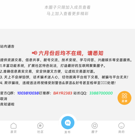
本圈子只限加入成员查看
马上加入查看更多精彩
站内通告
📢 六月份后均不在线，请悉知
提供资源交易、信息共享、靓号交流、技术变现、学习问答、兴趣娱乐等全面服务。
1.丰富功能系统，扩展社区特色玩法，打造最好的互联网聚集圈子。
2.准确信息真实交易，安全快捷又方便，让虚拟交易面对面。
3. 天上不会掉馅饼，话术骗术迷人心，切勿脱离平台线下交易，被骗与平台无关！
4. 欺诈骗钱，违规违法将视情受到警告&禁言&封号甚至检举至👮🏻‍♀️处理！
官方Q群：
1003810038
钉推群：
BAYR2383
站长QQ：
3388700000

取消
菜单
我知道啦





首页
社区
圈子
我的
发布