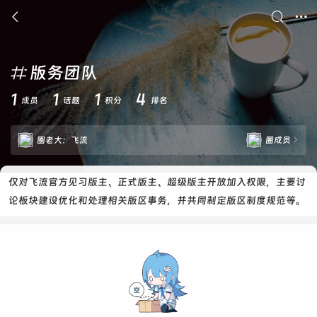



版务团队

1
1
1
4
成员
话题
积分
排名
圈老大：
飞流
圈成员

仅对飞流官方见习版主、正式版主、超级版主开放加入权限，主要讨
论板块建设优化和处理相关版区事务，并共同制定版区制度规范等。